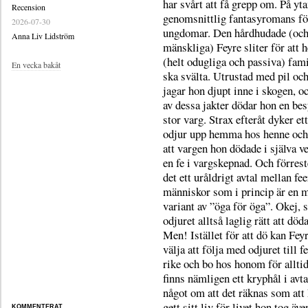
har svårt att få grepp om. På yta
Recension
genomsnittlig fantasyromans fö
2026-07-30
ungdomar. Den hårdhudade (oc
Anna Liv Lidström
mänskliga) Feyre sliter för att 
(helt odugliga och passiva) fami
En vecka bakåt
ska svälta. Utrustad med pil oc
jagar hon djupt inne i skogen, o
av dessa jakter dödar hon en bes
stor varg. Strax efteråt dyker et
odjur upp hemma hos henne och 
att vargen hon dödade i själva v
en fe i vargskepnad. Och förrest
det ett uråldrigt avtal mellan fe
människor som i princip är en 
variant av ”öga för öga”. Okej, s
odjuret alltså laglig rätt att död
Men! Istället för att dö kan Feyr
välja att följa med odjuret till f
rike och bo hos honom för allti
finns nämligen ett kryphål i avta
något om att det räknas som att
gett sitt liv för livet hon tog ä
KOMMENTERAT