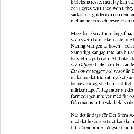
kärleksintresse, men jag kan vä
och Feyres will-they-won’t-they
sarkastisk guldgruva och den m
mellan honom och Feyre är en frö
Maas har skrivit in många fina, 
och rosor
(balmaskerna de inte k
Namngivningen av hoven!) och det
Samtidigt kan jag inte låta bli a
hafsigt ihopskriven. Att boken
och Odjuret
hade varit kul om M
Ett hov av taggar och rosor
är. 
nu känns det lite väl mycket so
hennes förlag visslat oskyldigt 
märker något”. Jag fattar att det 
förmodligen inte var med flit 
från manus till tryckt bok borde 
När det är dags för Det Stora Av
med det bisarra avtalet kanske l
blir däremot mer långsökt än tid