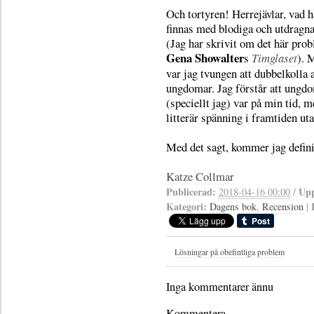
Och tortyren! Herrejävlar, vad 
finnas med blodiga och utdragn
(Jag har skrivit om det här prob
Gena Showalter
s
Timglaset
). 
var jag tvungen att dubbelkolla 
ungdomar. Jag förstår att ungdo
(speciellt jag) var på min tid, m
litterär spänning i framtiden uta
Med det sagt, kommer jag definit
Katze Collmar
Publicerad:
Upp
2018-04-16 00:00
/
Kategori:
Dagens bok
,
Recension
|
Lösningar på obefintliga problem
Inga kommentarer ännu
Kommentera