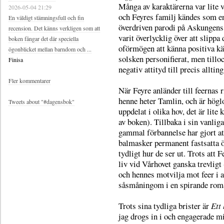
Många av karaktärerna var lite v
2026-05-04 21:29
och Feyres familj kändes som e
En väldigt stämningsfull och fin
överdriven parodi på Askungens
recension. Det känns verkligen som att
varit överlycklig över att slippa
boken fångar det där speciella
oförmögen att känna positiva kän
ögonblicket mellan barndom och ...
solsken personifierat, men tilloc
Finisa
negativ attityd till precis allting
Fler kommentarer
När Feyre anländer till feernas 
henne heter Tamlin, och är höglo
Tweets about "#dagensbok"
uppdelat i olika hov, det är lite 
av boken). Tillbaka i sin vanlig
gammal förbannelse har gjort att
balmasker permanent fastsatta öv
tydligt hur de ser ut. Trots att 
liv vid Vårhovet ganska trevligt
och hennes motvilja mot feer i 
såsmåningom i en spirande rom
Trots sina tydliga brister är
Ett
jag drogs in i och engagerade mig