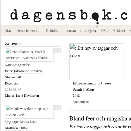
Start
Senaste veckan
Krönikor
Teman
Intervjuer
FAQ
Arkivet
168 TIMMAR
0
Nationens fiender
Peter Jakobsson, Fredrik
Stiernstedt
Recension
Ett hov av taggar och rosor
2026-08-03
Sarah J. Maas
Mattias Lahti Davidsson
2018
Modernista
0
Bland feer och magiska a
Sipp sapp klickeli klack
Ett hov av taggar och rosor
är e
Matthew Diffee