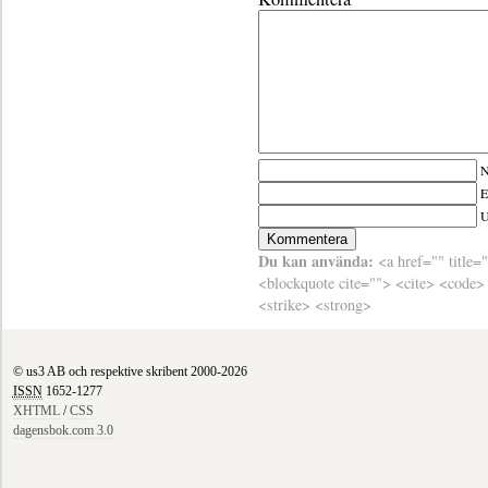
N
E
Du kan använda:
<a href="" title=
<blockquote cite=""> <cite> <code>
<strike> <strong>
© us3 AB och respektive skribent 2000-2026
ISSN
1652-1277
XHTML
/
CSS
dagensbok.com 3.0