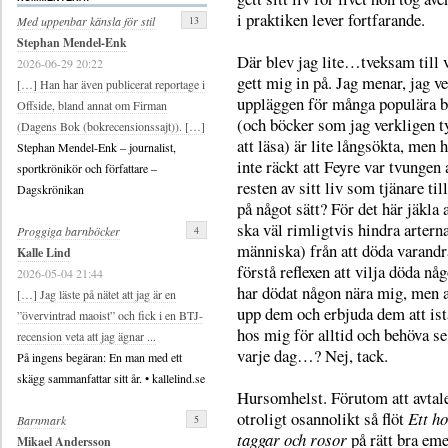
i praktiken lever fortfarande.
13
Med uppenbar känsla för stil
Stephan Mendel-Enk
Där blev jag lite…tveksam till 
2026-06-29 20:22
gett mig in på. Jag menar, jag ve
[…] Han har även publicerat reportage i
uppläggen för många populära 
Offside, bland annat om Firman
(och böcker som jag verkligen 
(Dagens Bok (bokrecensionssajt)). […]
att läsa) är lite långsökta, men 
Stephan Mendel-Enk – journalist,
inte räckt att Feyre var tvungen 
sportkrönikör och författare –
resten av sitt liv som tjänare til
Dagskrönikan
på något sätt? För det här jäkla 
ska väl rimligtvis hindra arterna
4
Proggiga barnböcker
människa) från att döda varandr
Kalle Lind
förstå reflexen att vilja döda n
2026-05-04 21:44
har dödat någon nära mig, men a
[…] Jag läste på nätet att jag är en
upp dem och erbjuda dem att ist
”övervintrad maoist” och fick i en BTJ-
hos mig för alltid och behöva s
recension veta att jag ägnar ...
varje dag…? Nej, tack.
På ingens begäran: En man med ett
skägg sammanfattar sitt år. • kallelind.se
Hursomhelst. Förutom att avtal
otroligt osannolikt så flöt
Ett ho
5
Barnmark
taggar och rosor
på rätt bra eme
Mikael Andersson