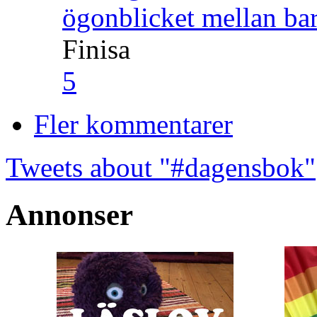
ögonblicket mellan ba
Finisa
5
Fler kommentarer
Tweets about "#dagensbok"
Annonser