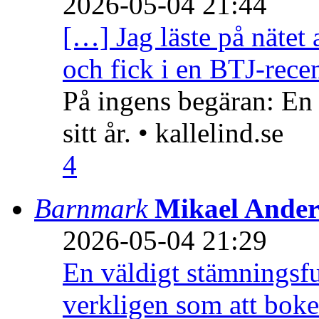
2026-05-04 21:44
[…] Jag läste på nätet 
och fick i en BTJ-recen
På ingens begäran: En
sitt år. • kallelind.se
4
Barnmark
Mikael Ander
2026-05-04 21:29
En väldigt stämningsfu
verkligen som att boke