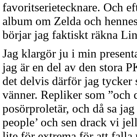
favoritserietecknare. Och eft
album om Zelda och hennes
börjar jag faktiskt räkna Li
Jag klargör ju i min presen
jag är en del av den stora P
det delvis därför jag tycke
vänner. Repliker som ”och d
posörproletär, och då sa jag
people’ och sen drack vi je
lite för extrema för att fal