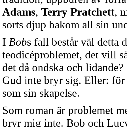
Adams
,
Terry Pratchett
, 
sorts djup bakom all sin un
I
Bob
s fall består väl detta d
teodicéproblemet, det vill 
det då ondska och lidande? R
Gud inte bryr sig. Eller: för 
som sin skapelse.
Som roman är problemet 
bryr mig inte. Bob och Luc