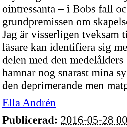
ointressanta – i Bobs fall o
grundpremissen om skapelse
Jag är visserligen tveksam t
läsare kan identifiera sig m
delen med den medelålders 
hamnar nog snarast mina sy
den deprimerande men matg
Ella Andrén
Publicerad:
2016-05-28 00