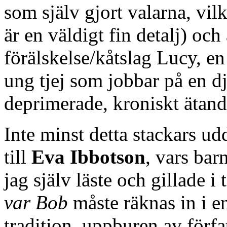
som själv gjort valarna, vil
är en väldigt fin detalj) oc
förälskelse/kåtslag Lucy, e
ung tjej som jobbar på en d
deprimerade, kroniskt ätand
Inte minst detta stackars ud
till
Eva Ibbotson
, vars ba
jag själv läste och gillade i 
var Bob
måste räknas in i en
tradition, uppburen av förf