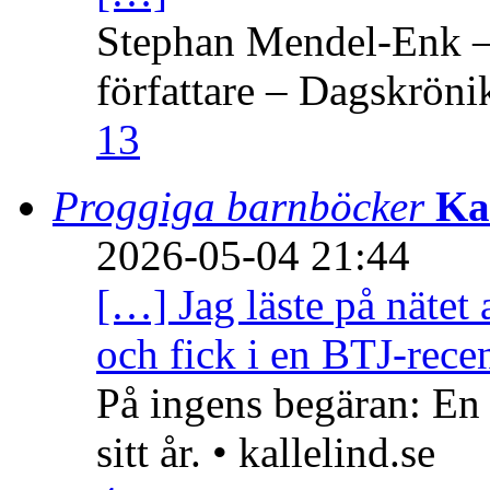
Stephan Mendel-Enk – 
författare – Dagskröni
13
Proggiga barnböcker
Ka
2026-05-04 21:44
[…] Jag läste på nätet 
och fick i en BTJ-recen
På ingens begäran: En
sitt år. • kallelind.se