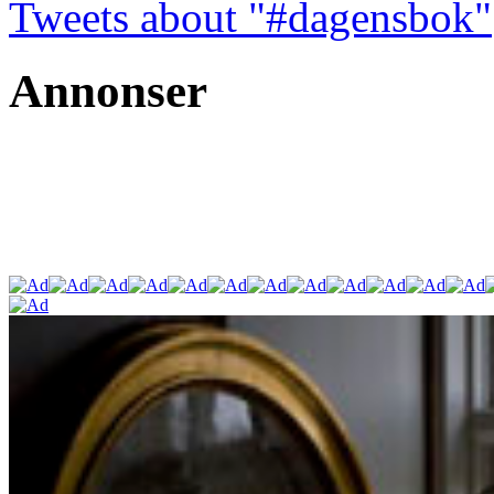
Tweets about "#dagensbok"
Annonser