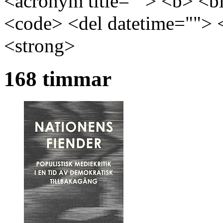
<acronym title=""> <b> <bl
<code> <del datetime=""> 
<strong>
168 timmar