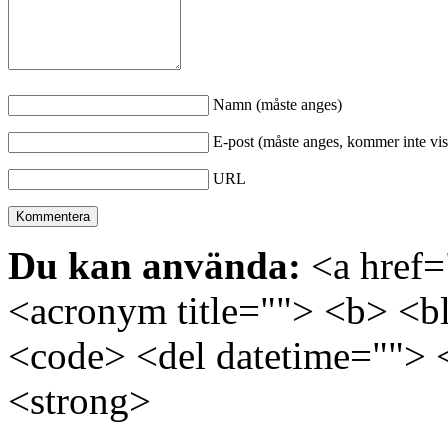
Namn (måste anges)
E-post (måste anges, kommer inte vis
URL
Du kan använda:
<a href="
<acronym title=""> <b> <bl
<code> <del datetime=""> 
<strong>