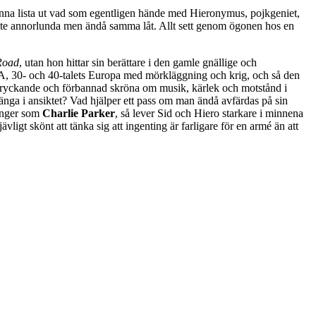
kunna lista ut vad som egentligen hände med Hieronymus, pojkgeniet,
 lite annorlunda men ändå samma låt. Allt sett genom ögonen hos en
Road
, utan hon hittar sin berättare i den gamle gnällige och
SA, 30- och 40-talets Europa med mörkläggning och krig, och så den
t medryckande och förbannad skröna om musik, kärlek och motstånd i
nga i ansiktet? Vad hjälper ett pass om man ändå avfärdas på sin
vänger som
Charlie Parker
, så lever Sid och Hiero starkare i minnena
gt skönt att tänka sig att ingenting är farligare för en armé än att