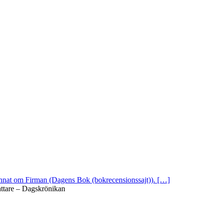
 annat om Firman (Dagens Bok (bokrecensionssajt)). […]
attare – Dagskrönikan