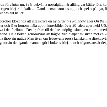
 förväntas nu, i vår bekväma nostalgitid när allting var bättre förr, 
terigen börjar bli kallt … Gamla teman som tas upp och spelas på nytt,
nnas allt heller.
försöker klokt nog att inte skriva en ny
Gravity’s Rainbow
eller
On the 
iker och låter honom måla upp minnesbilder över 20-talets apartheid-U
a i det förflutna. Det är, fram till det lite snöpliga slutet, en enorm
terhand. Hela boken genomsyras av frågor. Vad hjälper musiken mot en kä
ålla ihop sin nutid? Men även om Edugyans prosa kanske inte direkt s
tor än den gamle mannen gör i bokens början, och någonstans är det jävli