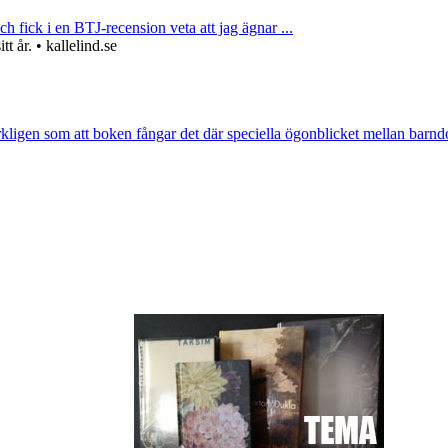
ch fick i en BTJ-recension veta att jag ägnar ...
 år. • kallelind.se
rkligen som att boken fångar det där speciella ögonblicket mellan barnd