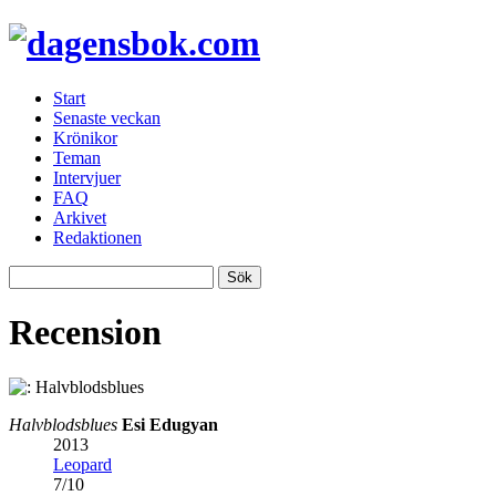
Start
Senaste veckan
Krönikor
Teman
Intervjuer
FAQ
Arkivet
Redaktionen
Recension
Halvblodsblues
Esi Edugyan
2013
Leopard
7
/
10