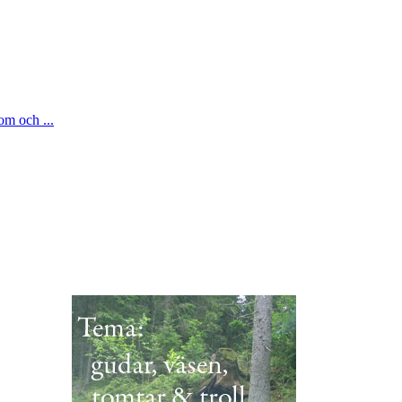
om och ...