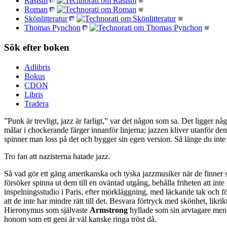
Rasism
Roman
Skönlitteratur
Thomas Pynchon
Sök efter boken
Adlibris
Bokus
CDON
Libris
Tradera
”Punk är trevligt, jazz är farligt,” var det någon som sa. Det ligger 
målar i chockerande färger innanför linjerna; jazzen kliver utanför de
spinner man loss på det och bygger sin egen version. Så länge du inte för
Tro fan att nazisterna hatade jazz.
Så vad gör ett gäng amerikanska och tyska jazzmusiker när de finner si
försöker spinna ut dem till en oväntad utgång, behålla friheten att inte
inspelningsstudio i Paris, efter mörkläggning, med läckande tak och för
att de inte har mindre rätt till det. Besvara förtryck med skönhet, lik
Hieronymus som självaste
Armstrong
hyllade som sin arvtagare men s
honom som ett geni är väl kanske ringa tröst då.