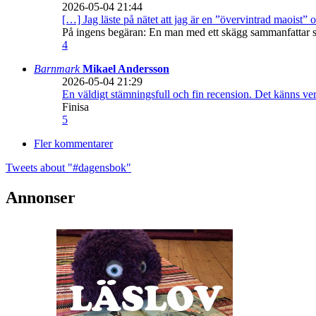
2026-05-04 21:44
[…] Jag läste på nätet att jag är en ”övervintrad maoist” o
På ingens begäran: En man med ett skägg sammanfattar sitt
4
Barnmark
Mikael Andersson
2026-05-04 21:29
En väldigt stämningsfull och fin recension. Det känns ve
Finisa
5
Fler kommentarer
Tweets about "#dagensbok"
Annonser