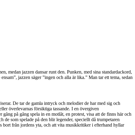
trömmen, medan jazzen dansar runt den. Punken, med sina standardackord,
 ensam”, jazzen säger ”ingen och alla är lika.” Man tar ett tema, sedan
viserar. De tar de gamla intryck och melodier de har med sig och
eller överlevarnas försiktiga tassande. I en övergiven
 gång på gång spela in en motlåt, en protest, visa att de finns här och
och de som spelade på den blir legender, speciellt då trumpetaren
ort från jordens yta, och att vita musikkritiker i efterhand hyllar