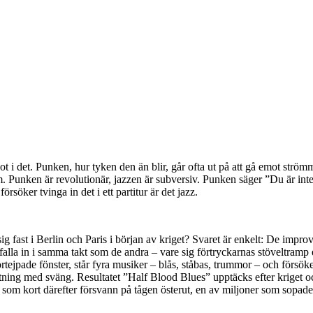
något i det. Punken, hur tyken den än blir, går ofta ut på att gå emot s
m. Punken är revolutionär, jazzen är subversiv. Punken säger ”Du är inte
söker tvinga in det i ett partitur är det jazz.
g fast i Berlin och Paris i början av kriget? Svaret är enkelt: De impro
 falla in i samma takt som de andra – vare sig förtryckarnas stöveltramp 
tejpade fönster, står fyra musiker – blås, ståbas, trummor – och försöker
riktning med sväng. Resultatet ”Half Blood Blues” upptäcks efter kriget 
om kort därefter försvann på tågen österut, en av miljoner som sopades b