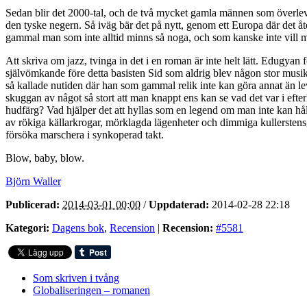
Sedan blir det 2000-tal, och de två mycket gamla männen som överlevde
den tyske negern. Så iväg bär det på nytt, genom ett Europa där det å
gammal man som inte alltid minns så noga, och som kanske inte vill mi
Att skriva om jazz, tvinga in det i en roman är inte helt lätt. Edugyan 
självömkande före detta basisten Sid som aldrig blev någon stor mus
så kallade nutiden där han som gammal relik inte kan göra annat än lev
skuggan av något så stort att man knappt ens kan se vad det var i ef
hudfärg? Vad hjälper det att hyllas som en legend om man inte kan h
av rökiga källarkrogar, mörklagda lägenheter och dimmiga kullerstensga
försöka marschera i synkoperad takt.
Blow, baby, blow.
Björn Waller
Publicerad:
2014-03-01 00:00
/
Uppdaterad:
2014-02-28 22:18
Kategori:
Dagens bok
,
Recension
|
Recension:
#5581
Som skriven i tvång
Globaliseringen – romanen