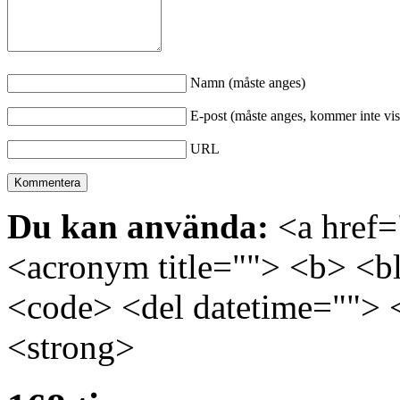
Namn (måste anges)
E-post (måste anges, kommer inte vis
URL
Du kan använda:
<a href="
<acronym title=""> <b> <bl
<code> <del datetime=""> 
<strong>