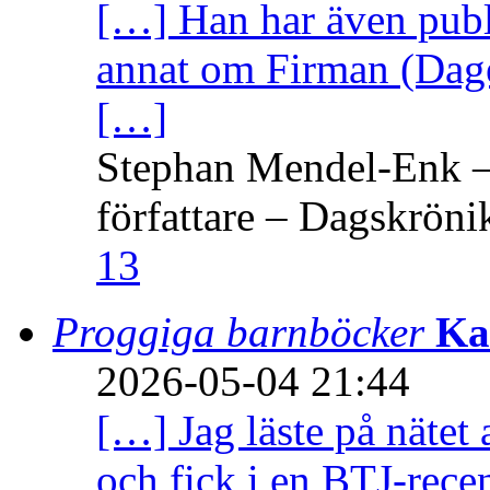
[…] Han har även publi
annat om Firman (Dage
[…]
Stephan Mendel-Enk – 
författare – Dagskröni
13
Proggiga barnböcker
Ka
2026-05-04 21:44
[…] Jag läste på nätet 
och fick i en BTJ-recen