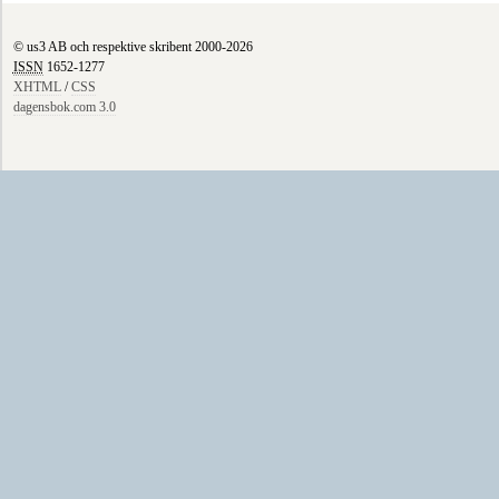
© us3 AB och respektive skribent 2000-2026
ISSN
1652-1277
XHTML
/
CSS
dagensbok.com 3.0