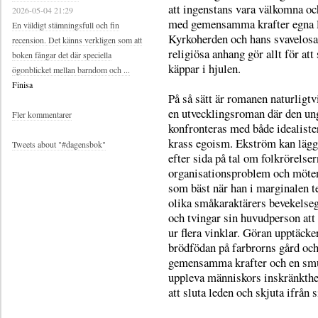
att ingenstans vara välkomna oc
2026-05-04 21:29
med gemensamma krafter egna l
En väldigt stämningsfull och fin
Kyrkoherden och hans svavelos
recension. Det känns verkligen som att
religiösa anhang gör allt för att 
boken fångar det där speciella
käppar i hjulen.
ögonblicket mellan barndom och ...
Finisa
På så sätt är romanen naturligtv
en utvecklingsroman där den u
Fler kommentarer
konfronteras med både idealiste
krass egoism. Ekström kan lägg
Tweets about "#dagensbok"
efter sida på tal om folkrörelse
organisationsproblem och möte
som bäst när han i marginalen t
olika småkaraktärers bevekelse
och tvingar sin huvudperson att
ur flera vinklar. Göran upptäcker
brödfödan på farbrorns gård o
gemensamma krafter och en smu
uppleva människors inskränkth
att sluta leden och skjuta ifrån s