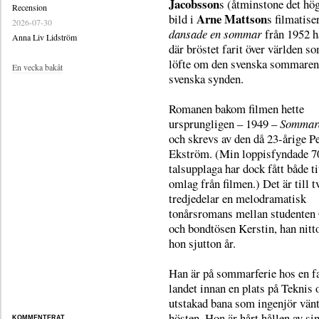
Jacobsson
s (åtminstone det hög
Recension
Arne Mattson
bild i
s filmatis
2026-07-30
dansade en sommar
från 1952 h
Anna Liv Lidström
där bröstet farit över världen so
löfte om den svenska sommaren
En vecka bakåt
svenska synden.
Romanen bakom filmen hette
ursprungligen – 1949 –
Sommar
och skrevs av den då 23-årige P
Ekström. (Min loppisfyndade 7
talsupplaga har dock fått både ti
omlag från filmen.) Det är till t
tredjedelar en melodramatisk
tonårsromans mellan studenten
och bondtösen Kerstin, han nitt
hon sjutton år.
Han är på sommarferie hos en f
landet innan en plats på Teknis 
utstakad bana som ingenjör vänta
hösten. Hon är hårt hållen av si
KOMMENTERAT