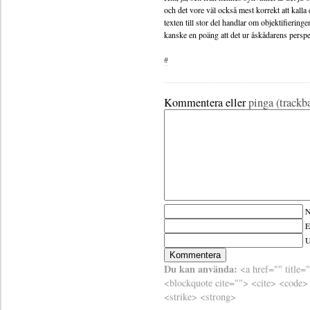
och det vore väl också mest korrekt att kalla
texten till stor del handlar om objektifiering
kanske en poäng att det ur åskådarens perspekt
#
Kommentera eller
pinga (trackb
N
E
Du kan använda:
<a href="" title=
<blockquote cite=""> <cite> <code>
<strike> <strong>