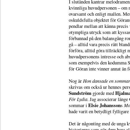
I slutänden kantrar melodramen ö
kvinnliga huvudpersonen – om m
ovarsamt och enligt mallen. Mes
oskuldsfulla objektet för Göran
pendlar mellan att känna precis
otympliga utryck som att kyssas
förbannad på den balansgång rom
gå – alltid vara precis rätt blan
förföra, alltid göra tillräckligt 
huvudpersonens intresse och abs
som exempelvis den kodumma Syl
för Göran inte vinner annat än f
Nog är
Hon dansade en somma
skrivas om också ur hennes per
Sundström
Hjalma
gjorde med
För Lydia
. Jag associerar länge
Elsie Johansson
sommar i
s
Mo
hade varit en betydligt fylligare
Det är någonting med de unga k
historierna som gör dem bara all