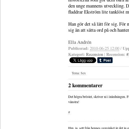
den unge mannens utveckling. Dä
fladdrar Ekström lite tanklöst 
Han gör det så lätt för sig. För n
sig än att sätta ord på och hante
Ella Andrén
Publicerad:
Upp
2010-06-25 12:00
/
Kategori:
Recension:
Recension
|
#
Tema: Sex
2 kommentarer
Det högra bröstet, skriver ni i inledningen.
vänstra!
#
Hm, ja, sett från hennes synvinkel är det ju 