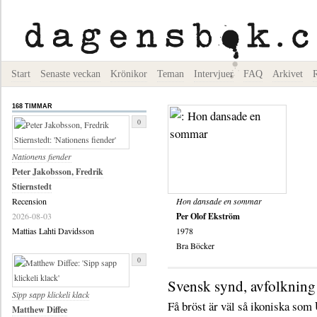
Start
Senaste veckan
Krönikor
Teman
Intervjuer
FAQ
Arkivet
168 TIMMAR
0
Nationens fiender
Peter Jakobsson, Fredrik
Stiernstedt
Recension
Hon dansade en sommar
2026-08-03
Per Olof Ekström
Mattias Lahti Davidsson
1978
Bra Böcker
0
Svensk synd, avfolkning
Sipp sapp klickeli klack
Få bröst är väl så ikoniska som
Matthew Diffee