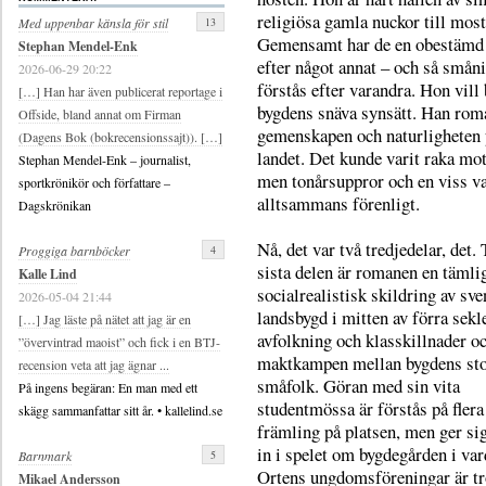
religiösa gamla nuckor till most
13
Med uppenbar känsla för stil
Gemensamt har de en obestämd 
Stephan Mendel-Enk
efter något annat – och så små
2026-06-29 20:22
förstås efter varandra. Hon vill 
[…] Han har även publicerat reportage i
bygdens snäva synsätt. Han rom
Offside, bland annat om Firman
gemenskapen och naturligheten 
(Dagens Bok (bokrecensionssajt)). […]
landet. Det kunde varit raka mot
Stephan Mendel-Enk – journalist,
men tonårsuppror och en viss v
sportkrönikör och författare –
alltsammans förenligt.
Dagskrönikan
Nå, det var två tredjedelar, det. 
4
Proggiga barnböcker
sista delen är romanen en tämli
Kalle Lind
socialrealistisk skildring av sv
2026-05-04 21:44
landsbygd i mitten av förra sekle
[…] Jag läste på nätet att jag är en
avfolkning och klasskillnader o
”övervintrad maoist” och fick i en BTJ-
maktkampen mellan bygdens sto
recension veta att jag ägnar ...
småfolk. Göran med sin vita
På ingens begäran: En man med ett
studentmössa är förstås på flera
skägg sammanfattar sitt år. • kallelind.se
främling på platsen, men ger sig
in i spelet om bygdegården i va
5
Barnmark
Ortens ungdomsföreningar är tr
Mikael Andersson