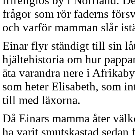
frireligiös by i Norrland. D
frågor som rör faderns förs
och varför mamman slår istäl
Einar flyr ständigt till sin l
hjältehistoria om hur pappan
äta varandra nere i Afrika
som heter Elisabeth, som int
till med läxorna.
Då Einars mamma åter välko
ha varit smutskastad sedan 