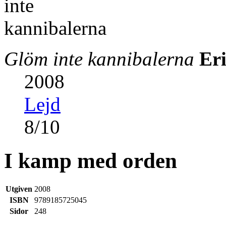
Glöm inte kannibalerna
Er
2008
Lejd
8
/
10
I kamp med orden
Utgiven
2008
ISBN
9789185725045
Sidor
248