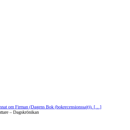
 annat om Firman (Dagens Bok (bokrecensionssajt)). […]
attare – Dagskrönikan