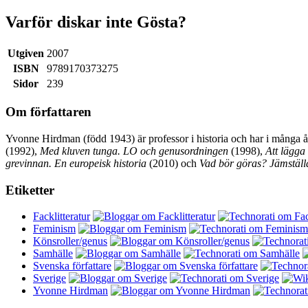
Varför diskar inte Gösta?
Utgiven
2007
ISBN
9789170373275
Sidor
239
Om författaren
Yvonne Hirdman (född 1943) är professor i historia och har i många 
(1992),
Med kluven tunga. LO och genusordningen
(1998),
Att lägga l
grevinnan. En europeisk historia
(2010) och
Vad bör göras? Jämställd
Etiketter
Facklitteratur
Feminism
Könsroller/genus
Samhälle
Svenska författare
Sverige
Yvonne Hirdman