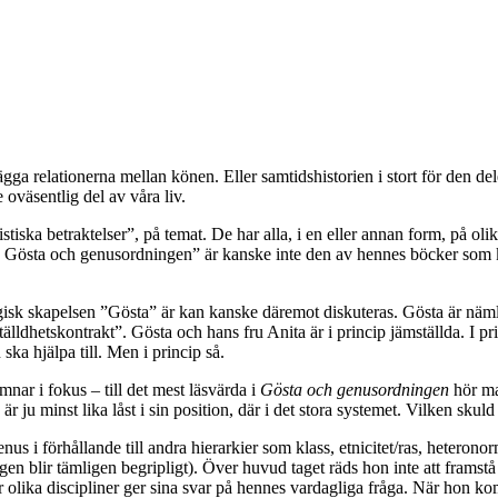
lägga relationerna mellan könen. Eller samtidshistorien i stort för den 
e oväsentlig del av våra liv.
tiska betraktelser”, på temat. De har alla, i en eller annan form, på olik
. Gösta och genusordningen” är kanske inte den av hennes böcker som ka
isk skapelsen ”Gösta” är kan kanske däremot diskuteras. Gösta är näml
lldhetskontrakt”. Gösta och hans fru Anita är i princip jämställda. I pri
ska hjälpa till. Men i princip så.
nar i fokus – till det mest läsvärda i
Gösta och genusordningen
hör ma
 ju minst lika låst i sin position, där i det stora systemet. Vilken skul
s i förhållande till andra hierarkier som klass, etnicitet/ras, heteron
 blir tämligen begripligt). Över huvud taget räds hon inte att framstå so
 olika discipliner ger sina svar på hennes vardagliga fråga. När hon komm