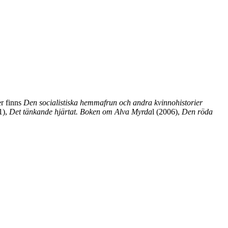
er finns
Den socialistiska hemmafrun och andra kvinnohistorier
1),
Det tänkande hjärtat. Boken om Alva Myrda
l (2006),
Den röda