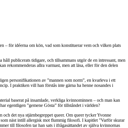
delen – för idéerna om kön, vad som konstituerar vem och vilken plats
a håll publicerats tidigare, och tillsammans utgör de en intressant, men
n rekommenderas allra varmast, men att läsa, eller för den delen
igen personifikationen av ”mannen som norm”, en kvarleva i ett
ncip. I praktiken vill han förstås inte gärna ha henne nosandes i
terial baserat på insamlade, verkliga kvinnominnen – och man kan
d har egentligen ”gemene Gösta” för tillståndet i världen?
orm och det nya stjärnbegreppet queer. Om queer tycker Yvonne
m näst intill allergisk mot flummig filosofi. I kapitlet ”Varför skurar
er till filosofen tar han sats i ifrågasättandet av själva kvinnornas