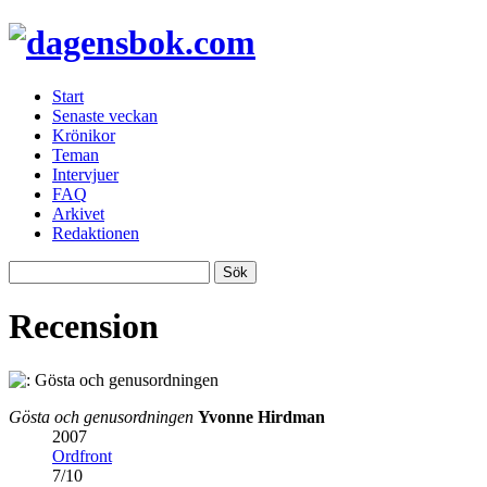
Start
Senaste veckan
Krönikor
Teman
Intervjuer
FAQ
Arkivet
Redaktionen
Recension
Gösta och genusordningen
Yvonne Hirdman
2007
Ordfront
7
/
10