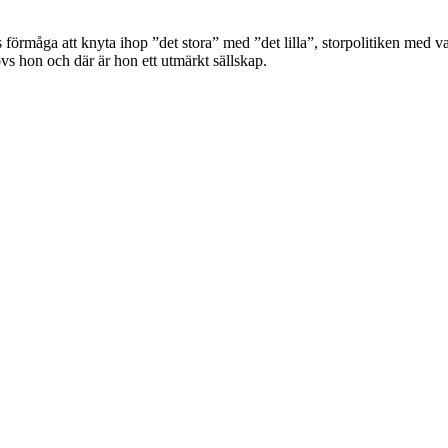
örmåga att knyta ihop ”det stora” med ”det lilla”, storpolitiken med v
övs hon och där är hon ett utmärkt sällskap.