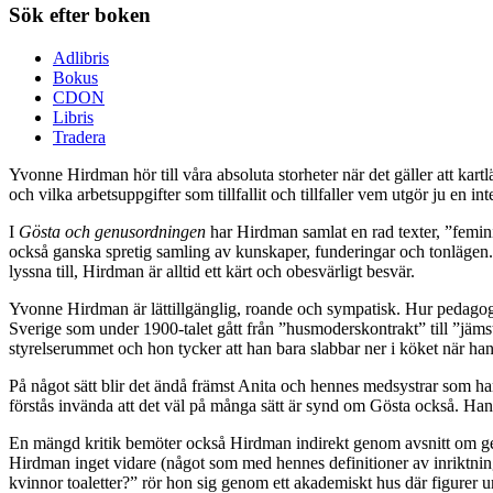
Sök efter boken
Adlibris
Bokus
CDON
Libris
Tradera
Yvonne Hirdman hör till våra absoluta storheter när det gäller att kart
och vilka arbetsuppgifter som tillfallit och tillfaller vem utgör ju en int
I
Gösta och genusordningen
har Hirdman samlat en rad texter, ”feminis
också ganska spretig samling av kunskaper, funderingar och tonlägen
lyssna till, Hirdman är alltid ett kärt och obesvärligt besvär.
Yvonne Hirdman är lättillgänglig, roande och sympatisk. Hur pedagog
Sverige som under 1900-talet gått från ”husmoderskontrakt” till ”jämstä
styrelserummet och hon tycker att han bara slabbar ner i köket när han 
På något sätt blir det ändå främst Anita och hennes medsystrar som ham
förstås invända att det väl på många sätt är synd om Gösta också. Han är
En mängd kritik bemöter också Hirdman indirekt genom avsnitt om genu
Hirdman inget vidare (något som med hennes definitioner av inriktningen
kvinnor toaletter?” rör hon sig genom ett akademiskt hus där figurer ur