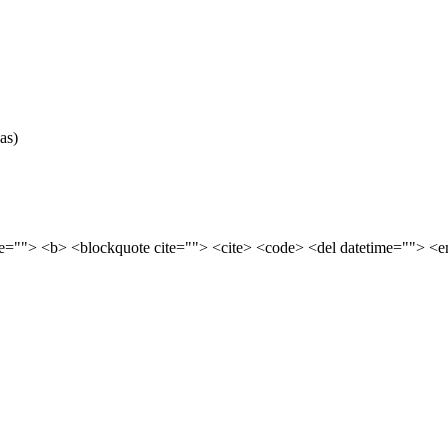
as)
tle=""> <b> <blockquote cite=""> <cite> <code> <del datetime=""> <e