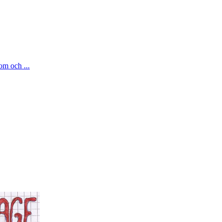
om och ...