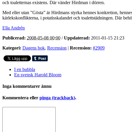
och toaletternas existens. Där vänder Hirdman i dörren.
Med eller utan ”Gösta” är Hirdmans styrka hennes konkretion, hennes f
kärlekskonflikterna, i potatisskalandet och toalettstädningen. Där beh
Ella Andrén
Publicerad:
2008-05-08 00:00
/
Uppdaterad:
2011-01-15 21:23
Kategori:
Dagens bok
,
Recension
|
Recension:
#2909
I en bubbla
En svensk Harold Bloom
Inga kommentarer ännu
Kommentera eller
pinga (trackback)
.