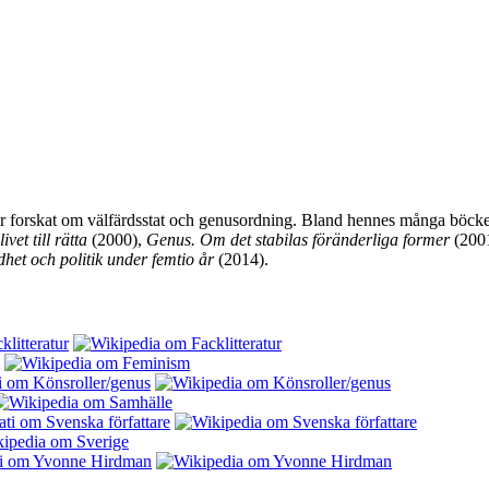
år forskat om välfärdsstat och genusordning. Bland hennes många böck
ivet till rätta
(2000),
Genus. Om det stabilas föränderliga former
(200
het och politik under femtio år
(2014).