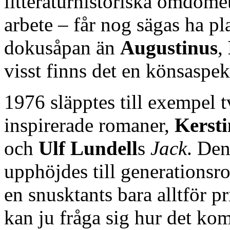
litteraturhistoriska omdöme
arbete – får nog sägas ha pl
dokusåpan än
Augustinus
,
visst finns det en könsaspek
1976 släpptes till exempel 
inspirerade romaner,
Kersti
och
Ulf Lundell
s
Jack
. Den
upphöjdes till generationsr
en snusktants bara alltför 
kan ju fråga sig hur det kom