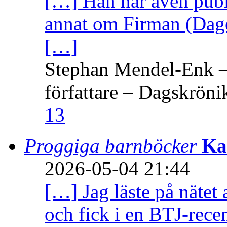
[…] Han har även publi
annat om Firman (Dage
[…]
Stephan Mendel-Enk – 
författare – Dagskröni
13
Proggiga barnböcker
Ka
2026-05-04 21:44
[…] Jag läste på nätet 
och fick i en BTJ-recen