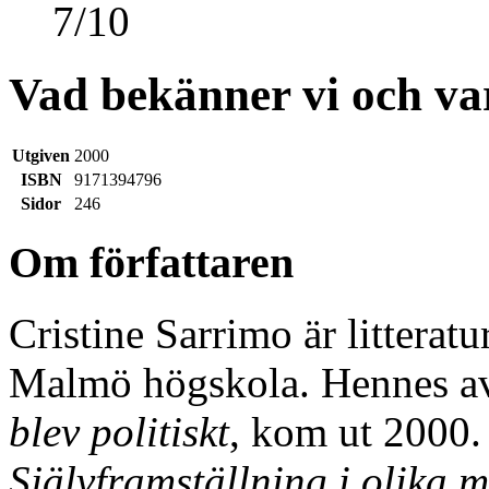
7
/
10
Vad bekänner vi och va
Utgiven
2000
ISBN
9171394796
Sidor
246
Om författaren
Cristine Sarrimo är litterat
Malmö högskola. Hennes a
blev politiskt
, kom ut 2000
Självframställning i olika 