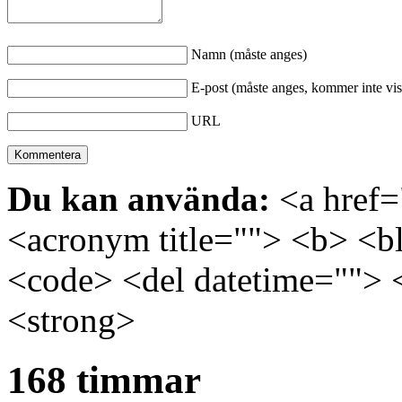
Namn (måste anges)
E-post (måste anges, kommer inte vis
URL
Du kan använda:
<a href="
<acronym title=""> <b> <bl
<code> <del datetime=""> 
<strong>
168 timmar