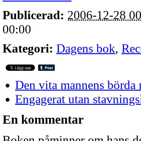
Publicerad:
2006-12-28 00
00:00
Kategori:
Dagens bok
,
Rec
Den vita mannens börda r
Engagerat utan stavnings
En kommentar
Boken påminner om hans deb