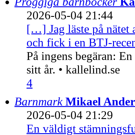
Proggiga barnböcker
Ka
2026-05-04 21:44
[…] Jag läste på nätet 
och fick i en BTJ-recen
På ingens begäran: En
sitt år. • kallelind.se
4
Barnmark
Mikael Ander
2026-05-04 21:29
En väldigt stämningsfu