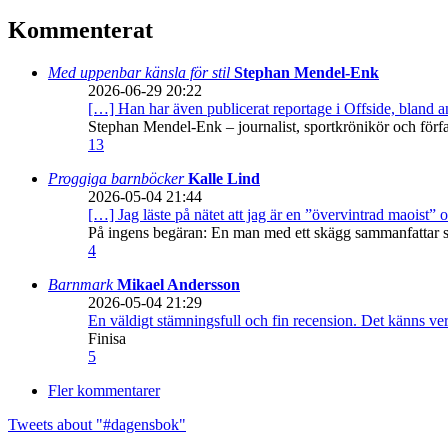
Kommenterat
Med uppenbar känsla för stil
Stephan Mendel-Enk
2026-06-29 20:22
[…] Han har även publicerat reportage i Offside, bland
Stephan Mendel-Enk – journalist, sportkrönikör och förf
13
Proggiga barnböcker
Kalle Lind
2026-05-04 21:44
[…] Jag läste på nätet att jag är en ”övervintrad maoist” o
På ingens begäran: En man med ett skägg sammanfattar sitt
4
Barnmark
Mikael Andersson
2026-05-04 21:29
En väldigt stämningsfull och fin recension. Det känns ve
Finisa
5
Fler kommentarer
Tweets about "#dagensbok"