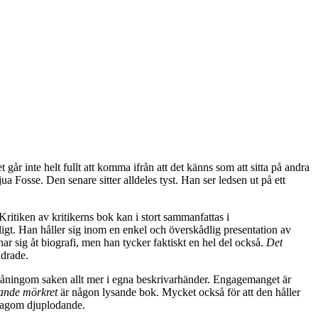
t går inte helt fullt att komma ifrån att det känns som att sitta på andra
a Fosse. Den senare sitter alldeles tyst. Han ser ledsen ut på ett
 Kritiken av kritikerns bok kan i stort sammanfattas i
igt. Han håller sig inom en enkel och överskådlig presentation av
ar sig åt biografi, men han tycker faktiskt en hel del också.
Det
ndrade.
å småningom saken allt mer i egna beskrivarhänder. Engagemanget är
sande mörkret
är någon lysande bok. Mycket också för att den håller
 lagom djuplodande.