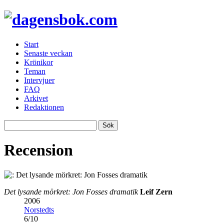
Start
Senaste veckan
Krönikor
Teman
Intervjuer
FAQ
Arkivet
Redaktionen
Recension
Det lysande mörkret: Jon Fosses dramatik
Leif Zern
2006
Norstedts
6
/
10