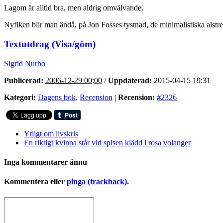
Lagom är alltid bra, men aldrig omvälvande.
Nyfiken blir man ändå, på Jon Fosses tystnad, de minimalistiska alstr
Textutdrag (Visa/göm)
Sigrid Nurbo
Publicerad:
2006-12-29 00:00
/
Uppdaterad:
2015-04-15 19:31
Kategori:
Dagens bok
,
Recension
|
Recension:
#2326
Ytligt om livskris
En riktigt kvinna står vid spisen klädd i rosa volanger
Inga kommentarer ännu
Kommentera eller
pinga (trackback)
.