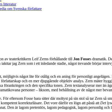
on av teaterkritikern Leif Zerns förhållande till
Jon Fosse
s dramatik. De
kttar jag Zern som i ett inledande stadie, något trevande börjar intervju
t, möjligtvis något lite för otålig och en aning för personligt angelägen.
s författarskap och en mer djupgående objektiv analys. Zern mäter hyggl
iska förankringen och den specifika tonen. Zern textanalyserar mer än ägn
t dramatikovana personer – liksom, med behållning av de något mer beva
de. För eftersom Fosse bara sitter där moltyst på sin stol så tar Zern s
a en kompetent korrekturläsare. Det vore därför en lögn att påstå att
Det ly
 annat. Den är lagom pretentiös, lagom pedagogisk, lagom personlig och