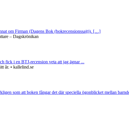
 annat om Firman (Dagens Bok (bokrecensionssajt)). […]
attare – Dagskrönikan
ch fick i en BTJ-recension veta att jag ägnar ...
 år. • kallelind.se
rkligen som att boken fångar det där speciella ögonblicket mellan barnd