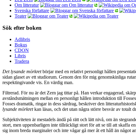
Om litteratur
Svenska författare
Teater
Sök efter boken
Adlibris
Bokus
CDON
Libris
Tradera
Det lysande mörkret
börjar med en relativt personligt hållen presentati
sidan glaset av ett studiorum. Genom den för mig genomskinliga rutan ia
respektingivande vis. En värdig man.
Filtrerad. För nu är det Zern jag tittar på. Han verkar engagerad, skärp
avståndsmätningen mellan en personligt hållen introduktion till Fosse
Fosses dramatik, ringar in dess särdrag, beskriver den litteraturhistor
lysande mörkret
kan läsas, och det utan några större besvär av total
Subjektiviteten är mestadels ändå på rätt och lätt nivå, om än stegran
stort, men uppenbarligen inte tillräckligt stort för att se till att skaff
sig inom breda marginaler och inte vågar gå mer åt ett håll än något