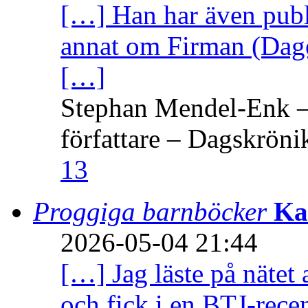
[…] Han har även publi
annat om Firman (Dage
[…]
Stephan Mendel-Enk – 
författare – Dagskröni
13
Proggiga barnböcker
Ka
2026-05-04 21:44
[…] Jag läste på nätet 
och fick i en BTJ-recen