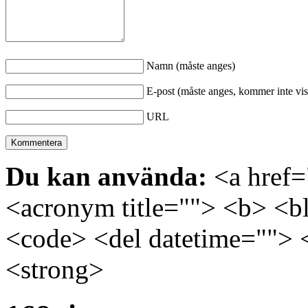
Namn (måste anges)
E-post (måste anges, kommer inte vis
URL
Du kan använda:
<a href="
<acronym title=""> <b> <bl
<code> <del datetime=""> 
<strong>