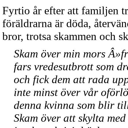
Fyrtio år efter att familjen 
föräldrarna är döda, återvän
bror, trotsa skammen och s
Skam över min mors Â»fr
fars vredesutbrott som d
och fick dem att rada up
inte minst över vår oförl
denna kvinna som blir till
Skam över att skylta med