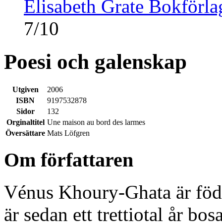
Elisabeth Grate Bokförla
7
/
10
Poesi och galenskap
Utgiven
2006
ISBN
9197532878
Sidor
132
Orginaltitel
Une maison au bord des larmes
Översättare
Mats Löfgren
Om författaren
Vénus Khoury-Ghata är föd
är sedan ett trettiotal år bos