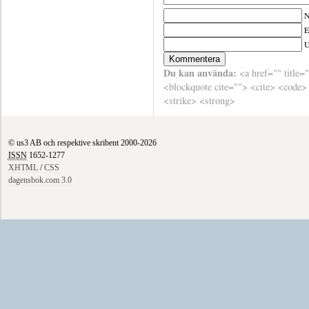
N
E
Du kan använda:
<a href="" title=
<blockquote cite=""> <cite> <code>
<strike> <strong>
© us3 AB och respektive skribent 2000-2026
ISSN
1652-1277
XHTML
/
CSS
dagensbok.com 3.0