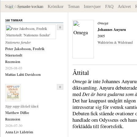
Start
Senaste veckan
Krönikor
Teman
Intervjuer
FAQ
Arkivet
168 TIMMAR
Omega
0
Johannes Anyuru
2005
Nationens fiender
Wahlström & Widstrand
Peter Jakobsson, Fredrik
Stiernstedt
Recension
2026-08-03
Åttital
Mattias Lahti Davidsson
Omega
är inte Johannes Anyurus
diktsamling. Anyuru debuterad
0
med
Det är bara gudarna som ä
Det har knappast undgått någon
intresserar sig för svensk samti
Sipp sapp klickeli klack
Debuten fick stående ovationer 
Matthew Diffee
handlade om Odysseus och hans
Recension
förklädda till förortsfolk.
2026-07-30
Anna Liv Lidström