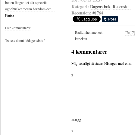
2011-02-13 20:57
boken fångar det där speciella
Kategori:
Dagens bok
,
Recension
|
ögonblicket mellan barndom och ...
Recension:
#1764
Finisa
Fler kommentarer
”!/(?/
Radiumhemmet och
kärleken
Tweets about "#dagensbok"
4 kommentarer
Mig veterligt så stavas Hisingen med ett s.
#
JJaagg
#