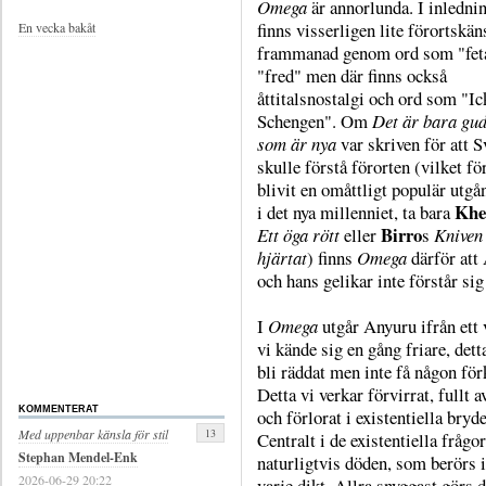
Omega
är annorlunda. I inledni
finns visserligen lite förortskän
En vecka bakåt
frammanad genom ord som "feta
"fred" men där finns också
åttitalsnostalgi och ord som "Ic
Schengen". Om
Det är bara gu
som är nya
var skriven för att S
skulle förstå förorten (vilket fö
blivit en omåttligt populär utg
Khe
i det nya millenniet, ta bara
Birro
Ett öga rött
eller
s
Kniven 
hjärtat
) finns
Omega
därför att
och hans gelikar inte förstår sig
I
Omega
utgår Anyuru ifrån ett 
vi kände sig en gång friare, dett
bli räddat men inte få någon för
Detta vi verkar förvirrat, fullt a
KOMMENTERAT
och förlorat i existentiella bryde
13
Med uppenbar känsla för stil
Centralt i de existentiella frågo
Stephan Mendel-Enk
naturligtvis döden, som berörs i
2026-06-29 20:22
varje dikt. Allra snyggast görs d