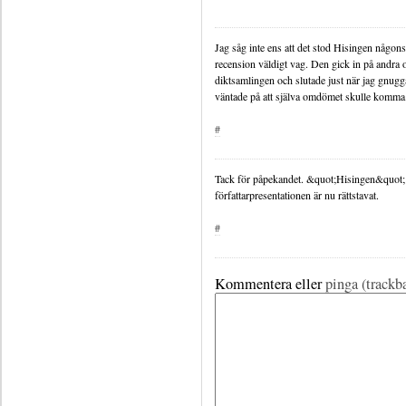
Jag såg inte ens att det stod Hisingen någo
recension väldigt vag. Den gick in på andra 
diktsamlingen och slutade just när jag gnug
väntade på att själva omdömet skulle komma
#
Tack för påpekandet. &quot;Hisingen&quot; 
författarpresentationen är nu rättstavat.
#
Kommentera eller
pinga (trackb