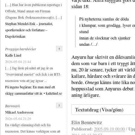
[…] Han har även publicerat reportage i
sidan 18:
Offside, bland annat om Firman
(Dagens Bok (bokrecensionssajt)). […]
På nyheterna samlas de döda
Stephan Mendel-Enk – journalist,
i klumpar, som grodägg, lyser e
sportkrönikör och författare –
stund
Dagskrönikan
innan de slocknar och sjunker
undan /…/
4
Proggiga barnböcker
Kalle Lind
Anyuru har skrivit en diktsamli
2026-05-04 21:44
dem som var barn i ett tryggt ått
[…] Jag läste på nätet att jag är en
nu, 20 år senare, tycker att värld
”övervintrad maoist” och fick i en BTJ-
kallare, hårdare och svårare än 
recension veta att jag ägnar ...
borde.
Omega
känns inte lika n
På ingens begäran: En man med ett
hoppusslad som Anyurus debut
skägg sammanfattar sitt år. • kallelind.se
aning ärligare.
5
Barnmark
Textutdrag (Visa/göm)
Mikael Andersson
2026-05-04 21:29
Elin Bennewitz
En väldigt stämningsfull och fin
Publicerad:
Upp
2005-09-19 00:00
/
recension. Det känns verkligen som att