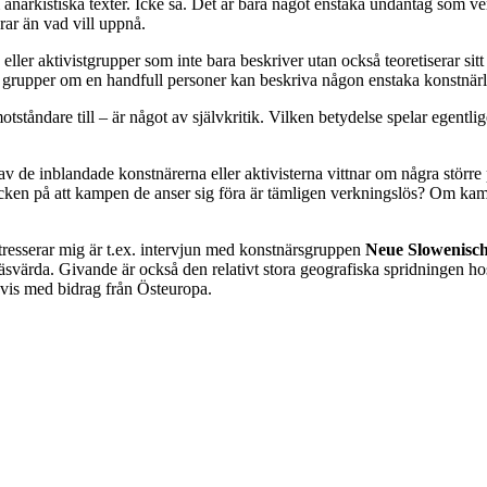
anarkistiska texter. Icke så. Det är bara något enstaka undantag som verk
rar än vad vill uppnå.
ler aktivistgrupper som inte bara beskriver utan också teoretiserar sitt e
när grupper om en handfull personer kan beskriva någon enstaka konstn
tståndare till – är något av självkritik. Vilken betydelse spelar egentl
av de inblandade konstnärerna eller aktivisterna vittnar om några större
 tecken på att kampen de anser sig föra är tämligen verkningslös? Om k
ntresserar mig är t.ex. intervjun med konstnärsgruppen
Neue Slowenisc
å läsvärda. Givande är också den relativt stora geografiska spridningen
advis med bidrag från Östeuropa.