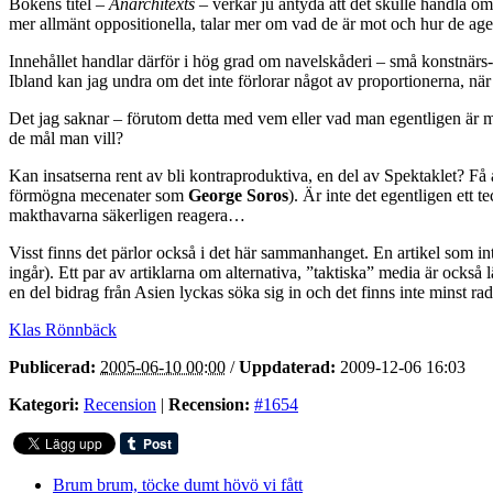
Bokens titel –
Anarchitexts
– verkar ju antyda att det skulle handla om 
mer allmänt oppositionella, talar mer om vad de är mot och hur de age
Innehållet handlar därför i hög grad om navelskåderi – små konstnärs- el
Ibland kan jag undra om det inte förlorar något av proportionerna, 
Det jag saknar – förutom detta med vem eller vad man egentligen är mo
de mål man vill?
Kan insatserna rent av bli kontraproduktiva, en del av Spektaklet? Få 
förmögna mecenater som
George Soros
). Är inte det egentligen ett
makthavarna säkerligen reagera…
Visst finns det pärlor också i det här sammanhanget. En artikel som i
ingår). Ett par av artiklarna om alternativa, ”taktiska” media är ocks
en del bidrag från Asien lyckas söka sig in och det finns inte minst r
Klas Rönnbäck
Publicerad:
2005-06-10 00:00
/
Uppdaterad:
2009-12-06 16:03
Kategori:
Recension
|
Recension:
#1654
Brum brum, töcke dumt hövö vi fått