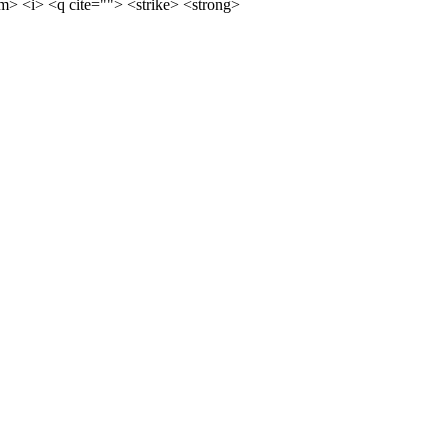
m> <i> <q cite=""> <strike> <strong>