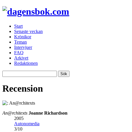
Start
Senaste veckan
Krönikor
Teman
Intervjuer
FAQ
Arkivet
Redaktionen
Recension
An@rchitexts
Joanne Richardson
2005
Autonomedia
3
/
10