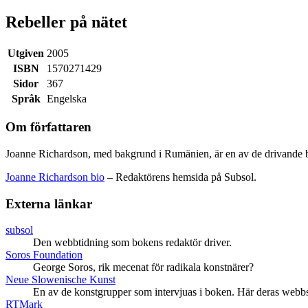
Rebeller på nätet
Utgiven
2005
ISBN
1570271429
Sidor
367
Språk
Engelska
Om författaren
Joanne Richardson, med bakgrund i Rumänien, är en av de drivande
Joanne Richardson bio
– Redaktörens hemsida på Subsol.
Externa länkar
subsol
Den webbtidning som bokens redaktör driver.
Soros Foundation
George Soros, rik mecenat för radikala konstnärer?
Neue Slowenische Kunst
En av de konstgrupper som intervjuas i boken. Här deras webbs
RTMark