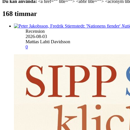
Du kan använda:
<a href="" title=""> <abbr title=""> <acronym ti
168 timmar
Nati
Recension
2026-08-03
Mattias Lahti Davidsson
0