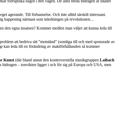
ar förespråka något i den vägen. De allra flesta bidragen är istället
get agerande. Till förbannelse. Och inte alltid särskilt intressant.
ärlig happening närmast som inledningen på revolutionen…
igen den egna insatsen? Kommer medlen man väljer att kunna leda till
 problem att bedriva sitt ”motstånd” (somliga till och med sponsrade av
amp kan leda till en förändring av maktförhållanden så kommer
he Kunst
(där bland annat den kontroversiella musikgruppen
Laibach
 hos bidragen – tonvikten ligger i och för sig på Europa och USA, men