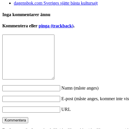
dagensbok.com Sveriges sjätte bästa kultursajt
Inga kommentarer ännu
Kommentera eller
pinga (trackback)
.
Namn (måste anges)
E-post (måste anges, kommer inte vis
URL