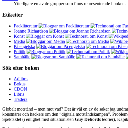
Ytterligare en av de grupper som finns representerade i boken.
Etiketter
Facklitteratur
Joanne Richardson
Konst
Media
På engelska
Politik
Samhälle
Sök efter boken
Adlibris
Bokus
CDON
Libris
Tradera
Globalt motstånd – men mot vad? Det är väl en av de saker jag undrar n
konstnärer och hackers om den ”digitala motståndskampen”. Problemet är b
Spektaklet (i enlighet med situationisten
Guy Debord
s teorier), Kapit