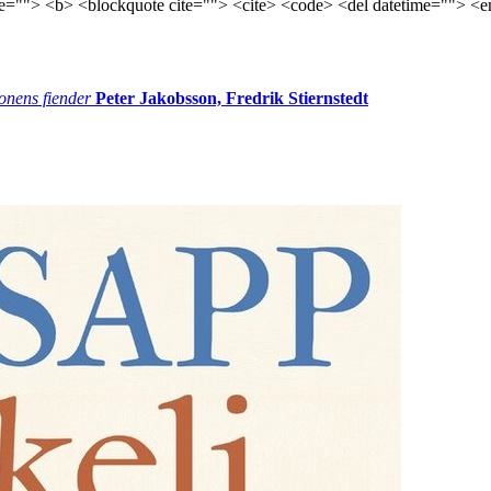
tle=""> <b> <blockquote cite=""> <cite> <code> <del datetime=""> <e
onens fiender
Peter Jakobsson, Fredrik Stiernstedt