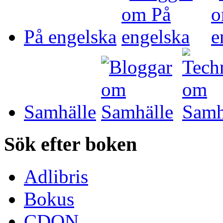
På engelska
Samhälle
Sök efter boken
Adlibris
Bokus
CDON