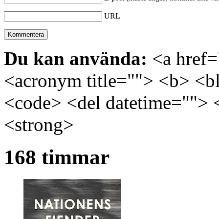
URL
Du kan använda:
<a href="
<acronym title=""> <b> <bl
<code> <del datetime=""> 
<strong>
168 timmar