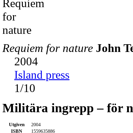
Requiem for nature
John T
2004
Island press
1
/
10
Militära ingrepp – för 
Utgiven
2004
ISBN
1559635886