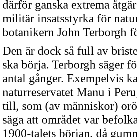
därför ganska extrema åtgärd
militär insatsstyrka för nat
botanikern John Terborgh fö
Den är dock så full av briste
ska börja. Terborgh säger för
antal gånger. Exempelvis ka
naturreservatet Manu i Peru
till, som (av människor) orör
säga att området var befolk
1900-talets början, då gumm