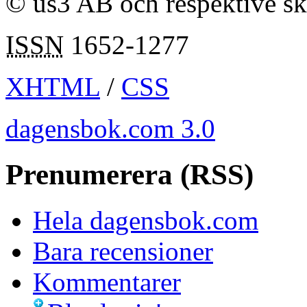
© us3 AB och respektive s
ISSN
1652-1277
XHTML
/
CSS
dagensbok.com 3.0
Prenumerera (RSS)
Hela dagensbok.com
Bara recensioner
Kommentarer