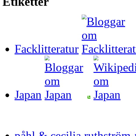
Etiketter
Facklitteratur
Japan
påhl & cecilia ruthström-