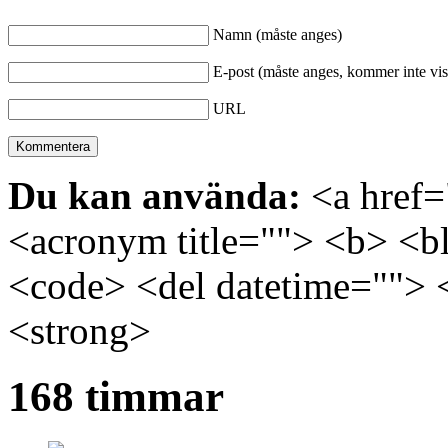
Namn (måste anges)
E-post (måste anges, kommer inte vis
URL
Du kan använda:
<a href="
<acronym title=""> <b> <bl
<code> <del datetime=""> 
<strong>
168 timmar