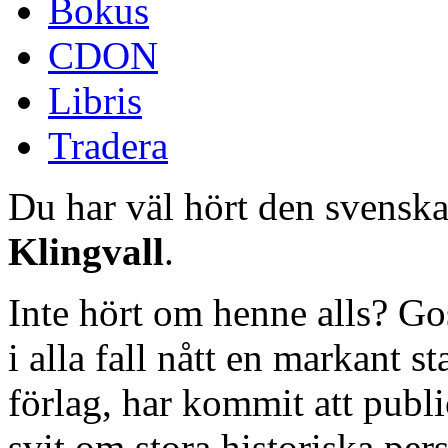
Bokus
CDON
Libris
Tradera
Du har väl hört den svensk
Klingvall
.
Inte hört om henne alls? Go
i alla fall nått en markant st
förlag, har kommit att publ
svit om stora historiska per