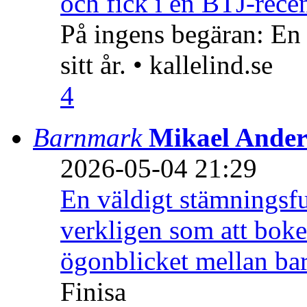
och fick i en BTJ-recen
På ingens begäran: En
sitt år. • kallelind.se
4
Barnmark
Mikael Ander
2026-05-04 21:29
En väldigt stämningsfu
verkligen som att boke
ögonblicket mellan ba
Finisa