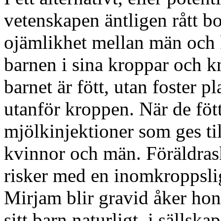
vetenskapen äntligen rått b
ojämlikhet mellan män och k
barnen i sina kroppar och 
barnet är fött, utan foster p
utanför kroppen. När de föt
mjölkinjektioner som ges ti
kvinnor och män. Föräldrask
risker med en inomkroppslig
Mirjam blir gravid åker hon 
sitt barn naturligt, i sällsk