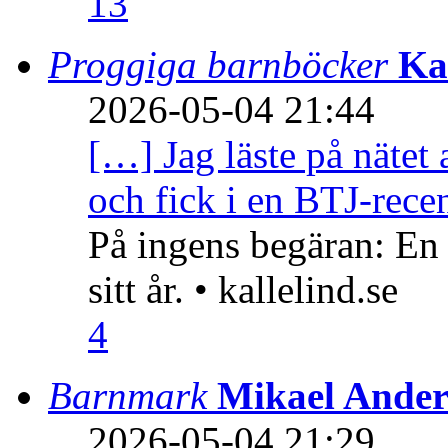
13
Proggiga barnböcker
Ka
2026-05-04 21:44
[…] Jag läste på nätet 
och fick i en BTJ-recen
På ingens begäran: En
sitt år. • kallelind.se
4
Barnmark
Mikael Ander
2026-05-04 21:29