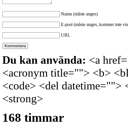
Namn (måste anges)
E-post (måste anges, kommer inte vis
URL
Du kan använda:
<a href="
<acronym title=""> <b> <bl
<code> <del datetime=""> 
<strong>
168 timmar