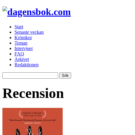
Start
Senaste veckan
Krönikor
Teman
Intervjuer
FAQ
Arkivet
Redaktionen
Recension