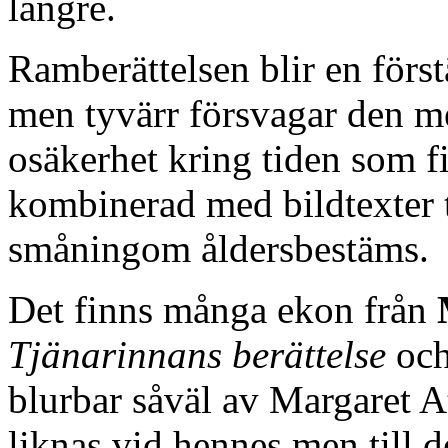
längre.
Ramberättelsen blir en förs
men tyvärr försvagar den me
osäkerhet kring tiden som fi
kombinerad med bildtexter ti
småningom åldersbestäms.
Det finns många ekon från
Tjänarinnans berättelse
oc
blurbar såväl av Margaret 
liknas vid hennes men till d