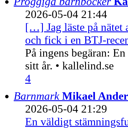
Proggiga barnböcker
Ka
2026-05-04 21:44
[…] Jag läste på nätet 
och fick i en BTJ-recen
På ingens begäran: En
sitt år. • kallelind.se
4
Barnmark
Mikael Ander
2026-05-04 21:29
En väldigt stämningsfu