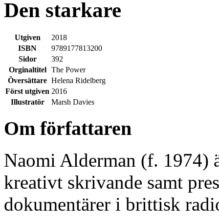
Den starkare
Utgiven
2018
ISBN
9789177813200
Sidor
392
Orginaltitel
The Power
Översättare
Helena Ridelberg
Först utgiven
2016
Illustratör
Marsh Davies
Om författaren
Naomi Alderman (f. 1974) är
kreativt skrivande samt pr
dokumentärer i brittisk radi