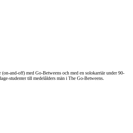
r (on-and-off) med Go-Betweens och med en solokarriär under 90-
llage-studenter till medelålders män i The Go-Betweens.