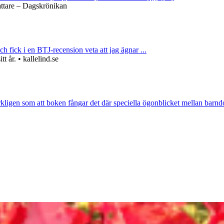
attare – Dagskrönikan
ch fick i en BTJ-recension veta att jag ägnar ...
 år. • kallelind.se
rkligen som att boken fångar det där speciella ögonblicket mellan barnd