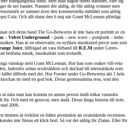
 mer framgångsrika band. Men utan någon direkt stabilitet, vare sig
 lägger de ner bandet. Namnet dör aldrig, de blir aldrig ovänner men
er renommén av namnet även den kommersiella stabilitet som aldrig
epsi Cola. Och allt slutar den 6 maj när Grant McLennan plötsligt
ennan och deras band The Go-Betweens är inte bara ett porträtt av en
an
–
Velvet Underground
– punk – new wave – postpunk – indie.
för musiken. Han är en observatör, en nyfiken musiknörd precis som som
range Juice
, tillfrågad att vara förband till
R.E.M
under Green-
att bedöma musik, musikaliskt som textuellt.
ivslånga vänskap med Grant McLennan. Hur han som osäker vill-veta-
n, faderslös sedan sexårsåldern och skickad till internatskola som
h hållet tillfreds med det. Hur Forster under Go-Betweens akt 1 hela
t sig klockan tio med en god bok. Deras gemensamma resa, som den
som så nära man kan komma en annan person ändå tolkar varandra
 för. Och med ett gensvar, men ändå. Deras långa historia till trots.
 stad 2006.
den timmen är tveklöst en bättre promotion än ovanstående recension.
ke inte finnas ett klick bort. Så var det aldrig för Zlatan. Eller för