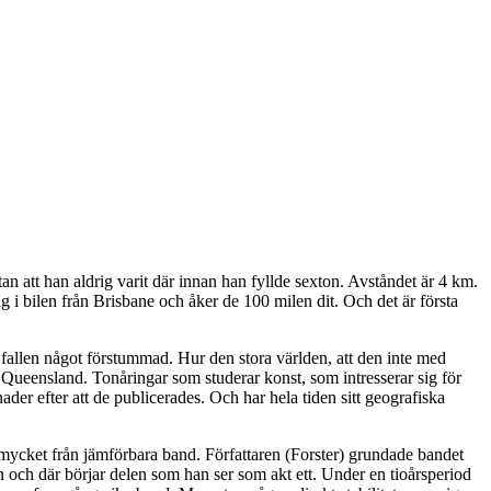
 att han aldrig varit där innan han fyllde sexton. Avståndet är 4 km.
sig i bilen från Brisbane och åker de 100 milen dit. Och det är första
 fallen något förstummad. Hur den stora världen, att den inte med
Queensland. Tonåringar som studerar konst, som intresserar sig för
er efter att de publicerades. Och har hela tiden sitt geografiska
t mycket från jämförbara band. Författaren (Forster) grundade bandet
 och där börjar delen som han ser som akt ett. Under en tioårsperiod