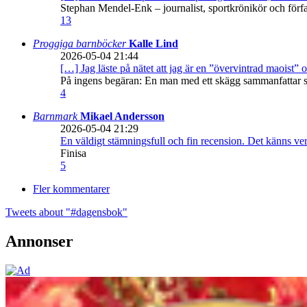
Stephan Mendel-Enk – journalist, sportkrönikör och förf
13
Proggiga barnböcker
Kalle Lind
2026-05-04 21:44
[…] Jag läste på nätet att jag är en ”övervintrad maoist” o
På ingens begäran: En man med ett skägg sammanfattar sitt
4
Barnmark
Mikael Andersson
2026-05-04 21:29
En väldigt stämningsfull och fin recension. Det känns ve
Finisa
5
Fler kommentarer
Tweets about "#dagensbok"
Annonser