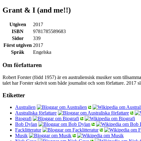
Grant & I (and me!!)
Utgiven
2017
ISBN
9781785589683
Sidor
339
Först utgiven
2017
Språk
Engelska
Om författaren
Robert Forster (född 1957) är en australiensisk musiker som tills
talet har Forster skrivit som både journalist och som författare. 20
Etiketter
Australien
Australiska författare
Biografi
Bob Dylan
Facklitteratur
Musik