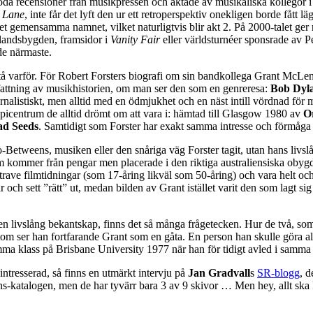
oda recensioner från musikpressen och aktade av musikaliska kollegor i
 Lane
, inte får det lyft den ur ett retroperspektiv onekligen borde fått
l det gemensamma namnet, vilket naturligtvis blir akt 2. På 2000-talet g
a landsbygden, framsidor i
Vanity Fair
eller världsturnéer sponsrade av P
 de närmaste.
örstå varför. För Robert Forsters biografi om sin bandkollega Grant McL
fattning av musikhistorien, om man ser den som en genreresa:
Bob Dyl
 journalistiskt, men alltid med en ödmjukhet och en näst intill vördnad 
 epicentrum de alltid drömt om att vara i: hämtad till Glasgow 1980 av
O
ad Seeds
. Samtidigt som Forster har exakt samma intresse och förmåga 
 Go-Betweens, musiken eller den snåriga väg Forster tagit, utan hans l
 kommer från pengar men placerade i den riktiga australiensiska obygde
trave filmtidningar (som 17-åring likväl som 50-åring) och vara helt oc
r och sett ”rätt” ut, medan bilden av Grant istället varit den som lag
 en livslång bekantskap, finns det så många frågetecken. Hur de två, 
om ser han fortfarande Grant som en gåta. En person han skulle göra allt
mma klass på Brisbane University 1977 när han för tidigt avled i samma
 intresserad, så finns en utmärkt intervju på
Jan Gradvall
s
SR-blogg
, 
katalogen, men de har tyvärr bara 3 av 9 skivor … Men hey, allt ska kans