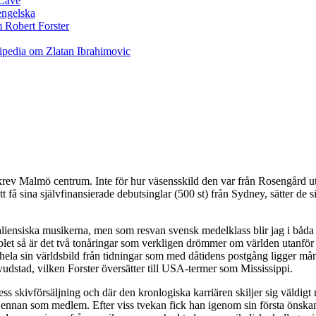
rev Malmö centrum. Inte för hur väsensskild den var från Rosengård utan
att få sina självfinansierade debutsinglar (500 st) från Sydney, sätter de 
aliensiska musikerna, men som resvan svensk medelklass blir jag i båda
plet så är det två tonåringar som verkligen drömmer om världen utanför 
la sin världsbild från tidningar som med dåtidens postgång ligger månad
vudstad, vilken Forster översätter till USA-termer som Mississippi.
ss skivförsäljning och där den kronlogiska karriären skiljer sig väldig
cLennan som medlem. Efter viss tvekan fick han igenom sin första önskan