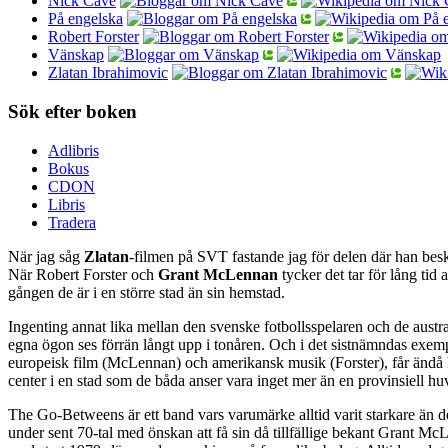
Nick Cave
På engelska
Robert Forster
Vänskap
Zlatan Ibrahimovic
Sök efter boken
Adlibris
Bokus
CDON
Libris
Tradera
När jag såg
Zlatan
-filmen på SVT fastande jag för delen där han besk
När Robert Forster och
Grant McLennan
tycker det tar för lång tid 
gången de är i en större stad än sin hemstad.
Ingenting annat lika mellan den svenske fotbollsspelaren och de austr
egna ögon ses förrän långt upp i tonåren. Och i det sistnämndas exem
europeisk film (McLennan) och amerikansk musik (Forster), får ändå he
center i en stad som de båda anser vara inget mer än en provinsiell hu
The Go-Betweens är ett band vars varumärke alltid varit starkare än de
under sent 70-tal med önskan att få sin då tillfällige bekant Grant M