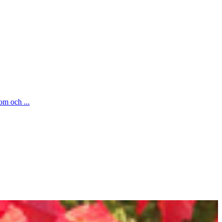
om och ...