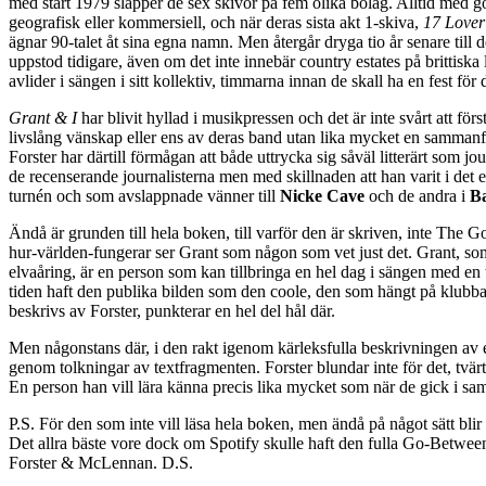
med start 1979 släpper de sex skivor på fem olika bolag. Alltid med g
geografisk eller kommersiell, och när deras sista akt 1-skiva,
17 Lover
ägnar 90-talet åt sina egna namn. Men återgår dryga tio år senare til
uppstod tidigare, även om det inte innebär country estates på brittisk
avlider i sängen i sitt kollektiv, timmarna innan de skall ha en fest för
Grant & I
har blivit hyllad i musikpressen och det är inte svårt att f
livslång vänskap eller ens av deras band utan lika mycket en samman
Forster har därtill förmågan att både uttrycka sig såväl litterärt som
de recenserande journalisterna men med skillnaden att han varit i det
turnén och som avslappnade vänner till
Nicke Cave
och de andra i
B
Ändå är grunden till hela boken, till varför den är skriven, inte The
hur-världen-fungerar ser Grant som någon som vet just det. Grant, som
elvaåring, är en person som kan tillbringa en hel dag i sängen med en 
tiden haft den publika bilden som den coole, den som hängt på klubba
beskrivs av Forster, punkterar en hel del hål där.
Men någonstans där, i den rakt igenom kärleksfulla beskrivningen av
genom tolkningar av textfragmenten. Forster blundar inte för det, tvärt
En person han vill lära känna precis lika mycket som när de gick i sa
P.S. För den som inte vill läsa hela boken, men ändå på något sätt blir
Det allra bäste vore dock om Spotify skulle haft den fulla Go-Betweens-
Forster & McLennan. D.S.