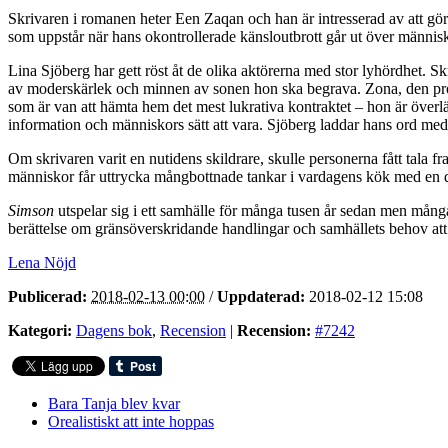
Skrivaren i romanen heter Een Zaqan och han är intresserad av att gö
som uppstår när hans okontrollerade känsloutbrott går ut över människ
Lina Sjöberg har gett röst åt de olika aktörerna med stor lyhördhet. Sk
av moderskärlek och minnen av sonen hon ska begrava. Zona, den pros
som är van att hämta hem det mest lukrativa kontraktet – hon är överlä
information och människors sätt att vara. Sjöberg laddar hans ord med 
Om skrivaren varit en nutidens skildrare, skulle personerna fått tal
människor får uttrycka mångbottnade tankar i vardagens kök med en 
Simson
utspelar sig i ett samhälle för många tusen år sedan men många t
berättelse om gränsöverskridande handlingar och samhällets behov at
Lena Nöjd
Publicerad:
2018-02-13 00:00
/
Uppdaterad:
2018-02-12 15:08
Kategori:
Dagens bok
,
Recension
|
Recension:
#7242
Bara Tanja blev kvar
Orealistiskt att inte hoppas