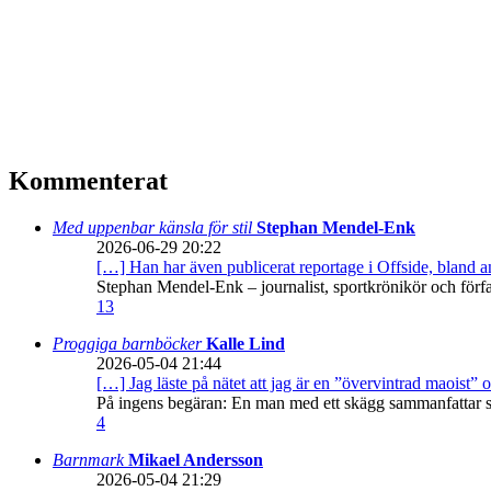
Kommenterat
Med uppenbar känsla för stil
Stephan Mendel-Enk
2026-06-29 20:22
[…] Han har även publicerat reportage i Offside, bland
Stephan Mendel-Enk – journalist, sportkrönikör och förf
13
Proggiga barnböcker
Kalle Lind
2026-05-04 21:44
[…] Jag läste på nätet att jag är en ”övervintrad maoist” o
På ingens begäran: En man med ett skägg sammanfattar sitt
4
Barnmark
Mikael Andersson
2026-05-04 21:29