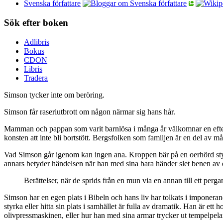
Svenska författare
Sök efter boken
Adlibris
Bokus
CDON
Libris
Tradera
Simson tycker inte om beröring.
Simson får raseriutbrott om någon närmar sig hans hår.
Mamman och pappan som varit barnlösa i många år välkomnar en efterl
konsten att inte bli bortstött. Bergsfolken som familjen är en del av må
Vad Simson går igenom kan ingen ana. Kroppen bär på en oerhörd styrk
annars betyder händelsen när han med sina bara händer slet benen av 
Berättelser, när de sprids från en mun via en annan till ett perg
Simson har en egen plats i Bibeln och hans liv har tolkats i imponerand
styrka eller hitta sin plats i samhället är fulla av dramatik. Han är e
olivpressmaskinen, eller hur han med sina armar trycker ut tempelpelarna