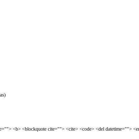
as)
tle=""> <b> <blockquote cite=""> <cite> <code> <del datetime=""> <e