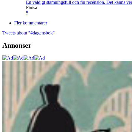
En väldigt stämningsfull och fin recension. Det känns ve
Finisa
5
Fler kommentarer
Tweets about "#dagensbok"
Annonser