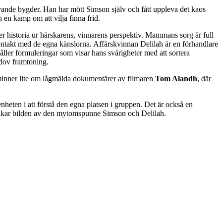
vande bygder. Han har mött Simson själv och fått uppleva det kaos
 en kamp om att vilja finna frid.
ver historia ur härskarens, vinnarens perspektiv. Mammans sorg är full
ntakt med de egna känslorna. Affärskvinnan Delilah är en förhandlare
åller formuleringar som visar hans svårigheter med att sortera
 dov framtoning.
åminner lite om lågmälda dokumentärer av filmaren
Tom Alandh
, där
enheten i att förstå den egna platsen i gruppen. Det är också en
erikar bilden av den mytomspunne Simson och Delilah.