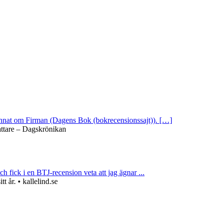
 annat om Firman (Dagens Bok (bokrecensionssajt)). […]
attare – Dagskrönikan
ch fick i en BTJ-recension veta att jag ägnar ...
 år. • kallelind.se