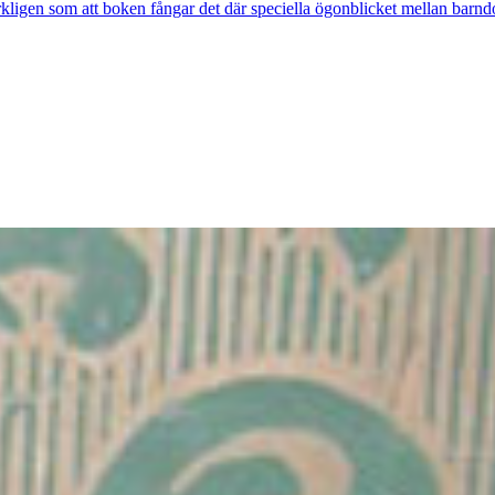
rkligen som att boken fångar det där speciella ögonblicket mellan barnd