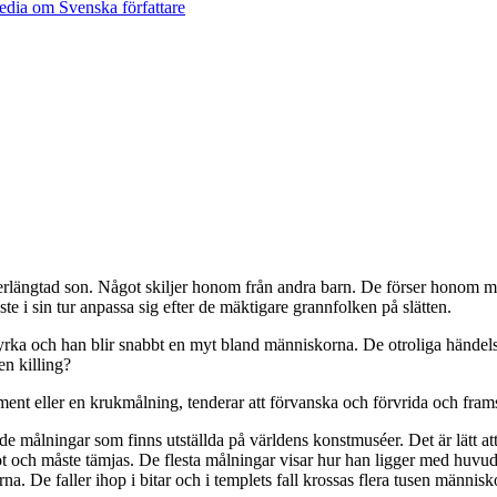
ängtad son. Något skiljer honom från andra barn. De förser honom med
ste i sin tur anpassa sig efter de mäktigare grannfolken på slätten.
a och han blir snabbt en myt bland människorna. De otroliga händelsern
en killing?
ament eller en krukmålning, tenderar att förvanska och förvrida och fram
e målningar som finns utställda på världens konstmuséer. Det är lätt att
tt hot och måste tämjas. De flesta målningar visar hur han ligger med huv
. De faller ihop i bitar och i templets fall krossas flera tusen människo