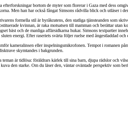
ra efterforskningar bortom de myter som florerar i Gaza med dess omgi
orna. Men han har också fångat Simsons rådvilla blick och utläser i den
rivarens formella stil är byråkratens, den statliga tjänsteanden som skri
tituerade kvinnan, är raka motsatsen till mamman och berättar utan ko
gset bäst och de manliga affärsidkarna hukar. Simsons textpartier inneh
sluten energi. Efter raseriets svärta följer ruelse med ångestladdad och
a framför kameralinsen eller inspelningsmikrofonen. Tempot i romanen p
disktrave skymtandes i bakgrunden.
eman är tidlösa: föräldrars kärlek till sina barn, djupa rädslor och vils
t kuva den starke. Om du läser den, väntar oväntade perspektiv som b