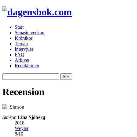
Start
Senaste veckan
Krönikor
Teman
Intervjuer
FAQ
Arkivet
Redaktionen
Recension
Simson
Lina Sjöberg
2018
Weyler
8
/
10