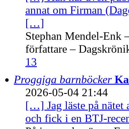
annat om Firman (Dage
[…]
Stephan Mendel-Enk – 
författare – Dagskröni
13
Proggiga barnböcker
Ka
2026-05-04 21:44
[…] Jag läste på nätet 
och fick i en BTJ-recen