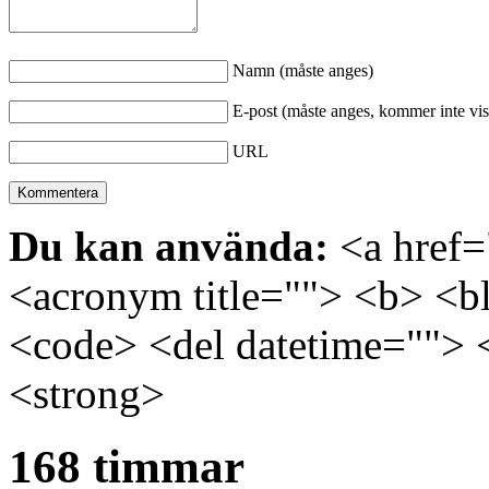
Namn (måste anges)
E-post (måste anges, kommer inte vis
URL
Du kan använda:
<a href="
<acronym title=""> <b> <bl
<code> <del datetime=""> 
<strong>
168 timmar