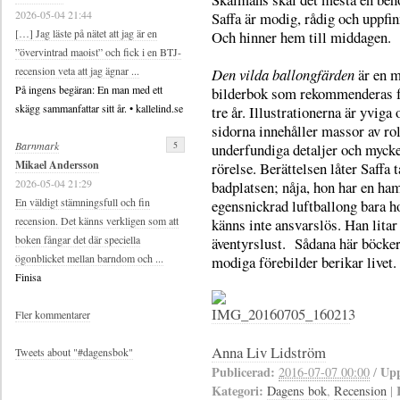
2026-05-04 21:44
Saffa är modig, rådig och uppfin
[…] Jag läste på nätet att jag är en
Och hinner hem till middagen.
”övervintrad maoist” och fick i en BTJ-
recension veta att jag ägnar ...
Den vilda ballongfärden
är en m
På ingens begäran: En man med ett
bilderbok som rekommenderas f
skägg sammanfattar sitt år. • kallelind.se
tre år. Illustrationerna är yviga 
sidorna innehåller massor av ro
5
Barnmark
underfundiga detaljer och myck
Mikael Andersson
rörelse. Berättelsen låter Saffa t
2026-05-04 21:29
badplatsen; nåja, hon har en ham
En väldigt stämningsfull och fin
egensnickrad luftballong bara h
recension. Det känns verkligen som att
känns inte ansvarslös. Han lita
boken fångar det där speciella
äventyrslust. Sådana här böcker
ögonblicket mellan barndom och ...
modiga förebilder berikar livet.
Finisa
Fler kommentarer
Anna Liv Lidström
Tweets about "#dagensbok"
Publicerad:
Upp
2016-07-07 00:00
/
Kategori:
Dagens bok
,
Recension
|