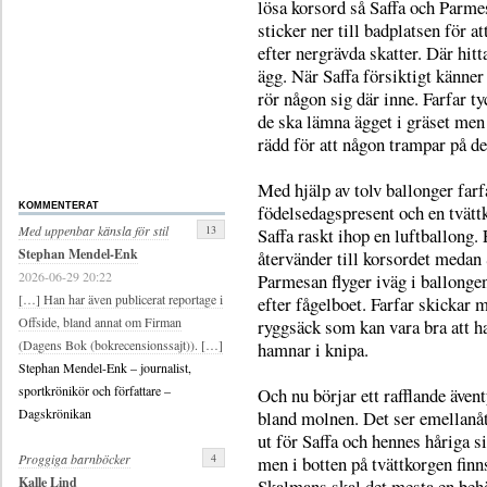
lösa korsord så Saffa och Parme
sticker ner till badplatsen för att
efter nergrävda skatter. Där hitta
ägg. När Saffa försiktigt känner
rör någon sig där inne. Farfar ty
de ska lämna ägget i gräset men 
rädd för att någon trampar på de
Med hjälp av tolv ballonger farfa
födelsedagspresent och en tvätt
KOMMENTERAT
13
Med uppenbar känsla för stil
Saffa raskt ihop en luftballong. 
Stephan Mendel-Enk
återvänder till korsordet medan 
2026-06-29 20:22
Parmesan flyger iväg i ballongen
[…] Han har även publicerat reportage i
efter fågelboet. Farfar skickar 
Offside, bland annat om Firman
ryggsäck som kan vara bra att h
(Dagens Bok (bokrecensionssajt)). […]
hamnar i knipa.
Stephan Mendel-Enk – journalist,
sportkrönikör och författare –
Och nu börjar ett rafflande även
Dagskrönikan
bland molnen. Det ser emellanå
ut för Saffa och hennes håriga s
4
Proggiga barnböcker
men i botten på tvättkorgen finns
Kalle Lind
Skalmans skal det mesta en behö