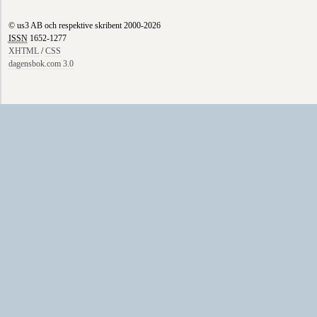
© us3 AB och respektive skribent 2000-2026
ISSN
1652-1277
XHTML
/
CSS
dagensbok.com 3.0