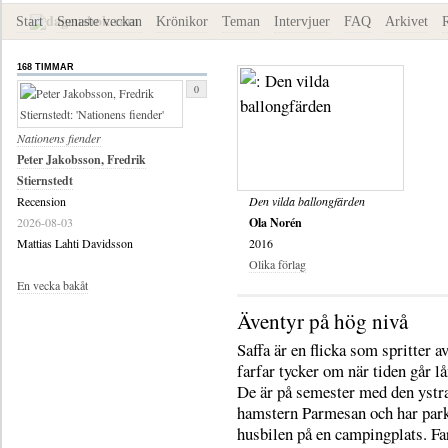
Start
Senaste veckan
Krönikor
Teman
Intervjuer
FAQ
Arkivet
168 TIMMAR
0
Nationens fiender
Peter Jakobsson, Fredrik
Stiernstedt
Recension
Den vilda ballongfärden
2026-08-03
Ola Norén
Mattias Lahti Davidsson
2016
Olika förlag
En vecka bakåt
Äventyr på hög nivå
Saffa är en flicka som spritter av
farfar tycker om när tiden går l
De är på semester med den ystr
hamstern Parmesan och har park
husbilen på en campingplats. Far