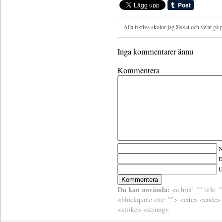
Alla fiktiva skolor jag älskat och velat gå 
Inga kommentarer ännu
Kommentera
N
E
Du kan använda:
<a href="" title=
<blockquote cite=""> <cite> <code>
<strike> <strong>