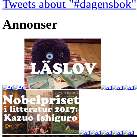
Tweets about "#dagensbok"
Annonser