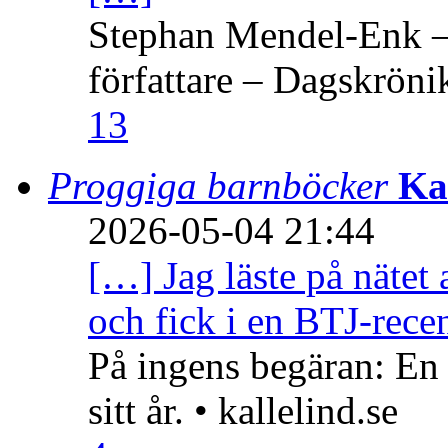
Stephan Mendel-Enk – 
författare – Dagskröni
13
Proggiga barnböcker
Ka
2026-05-04 21:44
[…] Jag läste på nätet 
och fick i en BTJ-recen
På ingens begäran: En
sitt år. • kallelind.se