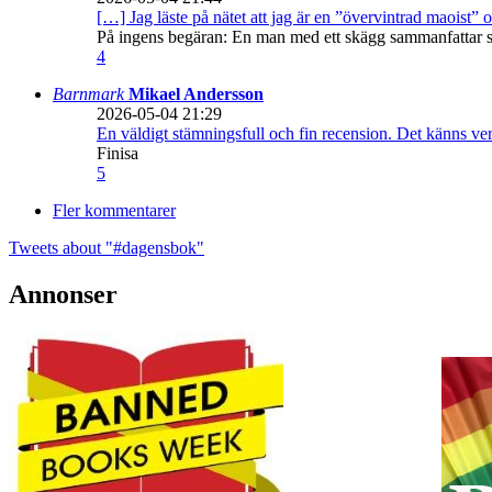
[…] Jag läste på nätet att jag är en ”övervintrad maoist” o
På ingens begäran: En man med ett skägg sammanfattar sitt
4
Barnmark
Mikael Andersson
2026-05-04 21:29
En väldigt stämningsfull och fin recension. Det känns ve
Finisa
5
Fler kommentarer
Tweets about "#dagensbok"
Annonser