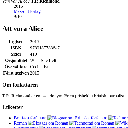
Vem var Alice?
T.R.Richmond
2015
Massolit förlag
9
/
10
Att vara Alice
Utgiven
2015
ISBN
9789187783647
Sidor
410
Orginaltitel
What She Left
Översättare
Cecilia Falk
Först utgiven
2015
Om författaren
T.R. Richmond är en pseudonym för en prisbelönt brittisk journalist.
Etiketter
Brittiska författare
Roman