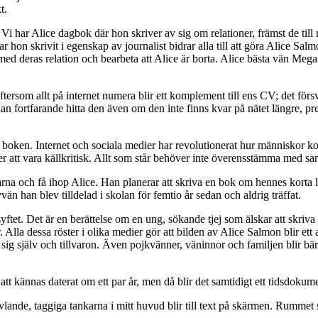
t.
. Vi har Alice dagbok där hon skriver av sig om relationer, främst de ti
r hon skrivit i egenskap av journalist bidrar alla till att göra Alice Sa
d deras relation och bearbeta att Alice är borta. Alice bästa vän Mega
tersom allt på internet numera blir ett komplement till ens CV; det för
fortfarande hitta den även om den inte finns kvar på nätet längre, preci
r boken. Internet och sociala medier har revolutionerat hur människor ko
ller att vara källkritisk. Allt som står behöver inte överensstämma med s
a och få ihop Alice. Han planerar att skriva en bok om hennes korta liv
än han blev tilldelad i skolan för femtio år sedan och aldrig träffat.
ftet. Det är en berättelse om en ung, sökande tjej som älskar att skriva
 Alla dessa röster i olika medier gör att bilden av Alice Salmon blir ett
å sig själv och tillvaron. Även pojkvänner, väninnor och familjen blir 
t kännas daterat om ett par år, men då blir det samtidigt ett tidsdokume
nde, taggiga tankarna i mitt huvud blir till text på skärmen. Rummet sn