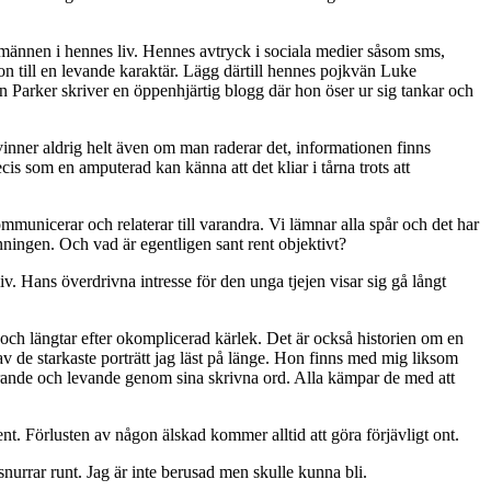
ll männen i hennes liv. Hennes avtryck i sociala medier såsom sms,
lmon till en levande karaktär. Lägg därtill hennes pojkvän Luke
n Parker skriver en öppenhjärtig blogg där hon öser ur sig tankar och
svinner aldrig helt även om man raderar det, informationen finns
s som en amputerad kan känna att det kliar i tårna trots att
mmunicerar och relaterar till varandra. Vi lämnar alla spår och det har
anningen. Och vad är egentligen sant rent objektivt?
. Hans överdrivna intresse för den unga tjejen visar sig gå långt
 och längtar efter okomplicerad kärlek. Det är också historien om en
 av de starkaste porträtt jag läst på länge. Hon finns med mig liksom
bärande och levande genom sina skrivna ord. Alla kämpar de med att
nt. Förlusten av någon älskad kommer alltid att göra förjävligt ont.
urrar runt. Jag är inte berusad men skulle kunna bli.