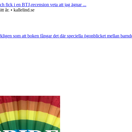
ch fick i en BTJ-recension veta att jag ägnar ...
 år. • kallelind.se
rkligen som att boken fångar det där speciella ögonblicket mellan barnd