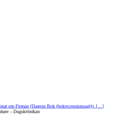
 annat om Firman (Dagens Bok (bokrecensionssajt)). […]
attare – Dagskrönikan