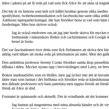
tiden i jakten på att få reda på vad som fick Alice liv att sluta så tragisk
Det här är en historia som helt och hållet berättas genom olika medier
spotifylistor, twitterkommunikation och facebookcitat samt olika artikla
Addisons laptopanteckningar, där han försöker bena ut vad som hänt me
funderingar. Men hon skriver också:
Jag är också medveten om att jag inte borde skriva för mycket ef
fortfarande i människors flöden och cacheminnen och Google kan 
benet är borta.
Det var fascinationen över detta som fick författaren att skriva den hä
aldrig varit lättare att snoka reda på information på nätet. Men det gä
Den ambitiösa professor Jeremy Cooke försöker samla ihop pusselbitarn
tillbaka i tiden. Mycket nystas upp i brevväxlingen med Larry, en brevv
Boken marknadsförs som en thriller, men jag tycker inte det är huvudsy
äldre man som fastnat i det förflutna och försöker reda ut känsloknutar.
den åldrade professorn och hans patetiska men tappra försök att först
förstå att Alice är död.
Formatet är spännande och aktuellt. Det är svindlande att det kommer at
Jag hamrar på tangenterna med mina absurda händer och de virvla