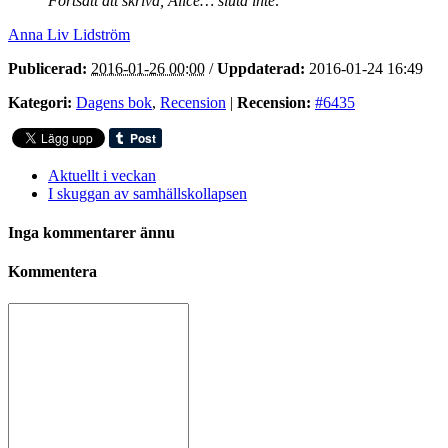
Fortsätt att skriva, Alice… sluta inte
.
Anna Liv Lidström
Publicerad:
2016-01-26 00:00
/
Uppdaterad:
2016-01-24 16:49
Kategori:
Dagens bok
,
Recension
|
Recension:
#6435
Aktuellt i veckan
I skuggan av samhällskollapsen
Inga kommentarer ännu
Kommentera