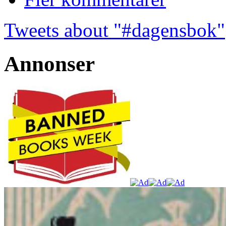
Tweets about "#dagensbok"
Annonser