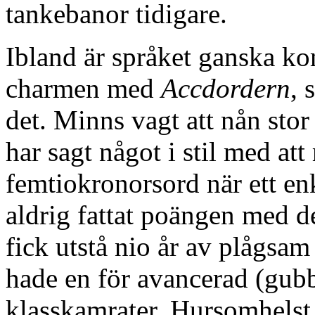
tankebanor tidigare.
Ibland är språket ganska ko
charmen med
Accdordern
, 
det. Minns vagt att nån stor
har sagt något i stil med at
femtiokronorsord när ett en
aldrig fattat poängen med de
fick utstå nio år av plågsam
hade en för avancerad (gub
klasskamrater. Hursomhelst