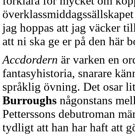
förklara för mycket om kop
överklassmiddagssällskapet
jag hoppas att jag väcker ti
att ni ska ge er på den här b
Accdordern
är varken en or
fantasyhistoria, snarare kän
språklig övning. Det osar l
Burroughs
någonstans mella
Petterssons debutroman mär
tydligt att han har haft att