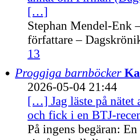
[…]
Stephan Mendel-Enk – 
författare – Dagskröni
13
Proggiga barnböcker
Ka
2026-05-04 21:44
[…] Jag läste på nätet 
och fick i en BTJ-recen
På ingens begäran: En