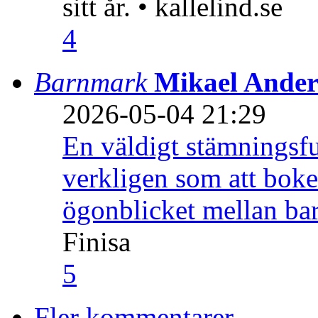
sitt år. • kallelind.se
4
Barnmark
Mikael Ander
2026-05-04 21:29
En väldigt stämningsfu
verkligen som att boke
ögonblicket mellan ba
Finisa
5
Fler kommentarer