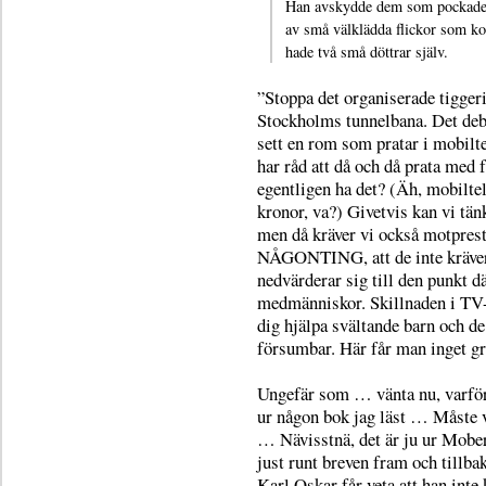
Han avskydde dem som pockade o
av små välklädda flickor som ko
hade två små döttrar själv.
”Stoppa det organiserade tiggeri
Stockholms tunnelbana. Det deb
sett en rom som pratar i mobiltel
har råd att då och då prata med
egentligen ha det? (Äh, mobiltel
kronor, va?) Givetvis kan vi tän
men då kräver vi också motpresta
NÅGONTING, att de inte kräver nå
nedvärderar sig till den punkt d
medmänniskor. Skillnaden i TV
dig hjälpa svältande barn och de
försumbar. Här får man inget gr
Ungefär som … vänta nu, varför 
ur någon bok jag läst … Måste v
… Nävisstnä, det är ju ur Mobe
just runt breven fram och tillba
Karl Oskar får veta att han inte