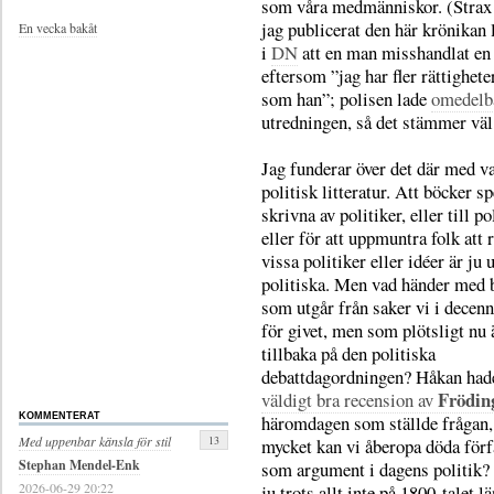
som våra medmänniskor. (Strax e
jag publicerat den här krönikan 
En vecka bakåt
i
DN
att en man misshandlat en 
eftersom ”jag har fler rättighete
som han”; polisen lade
omedelb
utredningen, så det stämmer väl
Jag funderar över det där med v
politisk litteratur. Att böcker sp
skrivna av politiker, eller till po
eller för att uppmuntra folk att 
vissa politiker eller idéer är ju
politiska. Men vad händer med 
som utgår från saker vi i decenn
för givet, men som plötsligt nu 
tillbaka på den politiska
debattdagordningen? Håkan had
Frödin
väldigt bra recension av
häromdagen som ställde frågan, 
KOMMENTERAT
13
Med uppenbar känsla för stil
mycket kan vi åberopa döda förf
Stephan Mendel-Enk
som argument i dagens politik? 
2026-06-29 20:22
ju trots allt inte på 1800-talet l