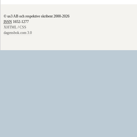
© us3 AB och respektive skribent 2000-2026
ISSN
1652-1277
XHTML
/
CSS
dagensbok.com 3.0