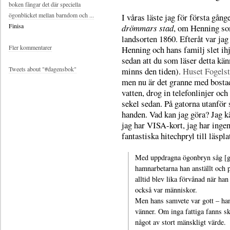
boken fångar det där speciella
ögonblicket mellan barndom och ...
I våras läste jag för första gån
Finisa
drömmars stad
, om Henning so
landsorten 1860. Efteråt var ja
Fler kommentarer
Henning och hans familj slet ihj
sedan att du som läser detta kä
Tweets about "#dagensbok"
minns den tiden).
Huset Fogelst
men nu är det granne med bostad
vatten, drog in telefonlinjer och
sekel sedan. På gatorna utanför
handen. Vad kan jag göra? Jag k
jag har VISA-kort, jag har inge
fantastiska hitechpryl till läspl
Med uppdragna ögonbryn såg [gr
hamnarbetarna han anställt och
alltid blev lika förvånad när h
också var människor.
Men hans samvete var gott – ha
vänner. Om inga fattiga fanns s
något av stort mänskligt värde.