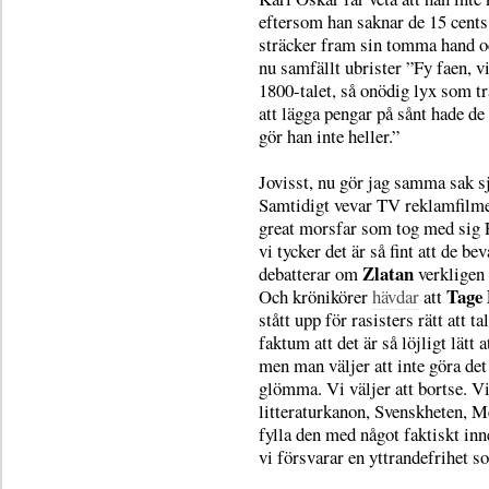
eftersom han saknar de 15 cents
sträcker fram sin tomma hand och 
nu samfällt ubrister ”Fy faen, vi
1800-talet, så onödig lyx som tr
att lägga pengar på sånt hade d
gör han inte heller.”
Jovisst, nu gör jag samma sak sj
Samtidigt vevar TV reklamfilme
great morsfar som tog med sig 
vi tycker det är så fint att de be
Zlatan
debatterar om
verkligen 
Tage 
Och krönikörer
hävdar
att
stått upp för rasisters rätt att 
faktum att det är så löjligt lätt 
men man väljer att inte göra det
glömma. Vi väljer att bortse. Vi
litteraturkanon, Svenskheten, M
fylla den med något faktiskt inne
vi försvarar en yttrandefrihet s