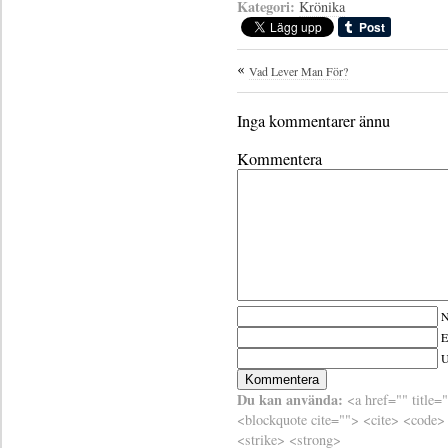
Kategori:
Krönika
Vad Lever Man För?
Inga kommentarer ännu
Kommentera
N
E
Du kan använda:
<a href="" title=
<blockquote cite=""> <cite> <code>
<strike> <strong>