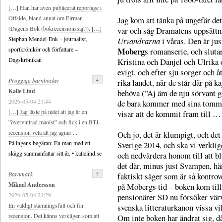
[…] Han har även publicerat reportage i
Offside, bland annat om Firman
Jag kom att tänka på ungefär det
(Dagens Bok (bokrecensionssajt)). […]
var och såg Dramatens uppsättn
Stephan Mendel-Enk – journalist,
Utvandrarna
i våras. Den är jus
Moberg
sportkrönikör och författare –
s romanserie, och sluta
Dagskrönikan
Kristina och Danjel och Ulrika 
evigt, och efter sju sorger och 
4
Proggiga barnböcker
rika landet, när de står där på 
Kalle Lind
behöva (”Aj äm de nju sörvant gö
2026-05-04 21:44
de bara kommer med sina tomma
[…] Jag läste på nätet att jag är en
visar att de kommit fram till 
”övervintrad maoist” och fick i en BTJ-
recension veta att jag ägnar ...
Och jo, det är klumpigt, och det
På ingens begäran: En man med ett
Sverige 2014, och ska vi verkl
skägg sammanfattar sitt år. • kallelind.se
och nedvärdera honom till att bl
det där, minus just Svampen, hä
5
Barnmark
faktiskt säger som är så kontrov
Mikael Andersson
på Mobergs tid – boken kom till
2026-05-04 21:29
pensionärer SD nu försöker värva,
En väldigt stämningsfull och fin
svenska litteraturkanon vissa vil
recension. Det känns verkligen som att
Om inte boken har ändrat sig, då