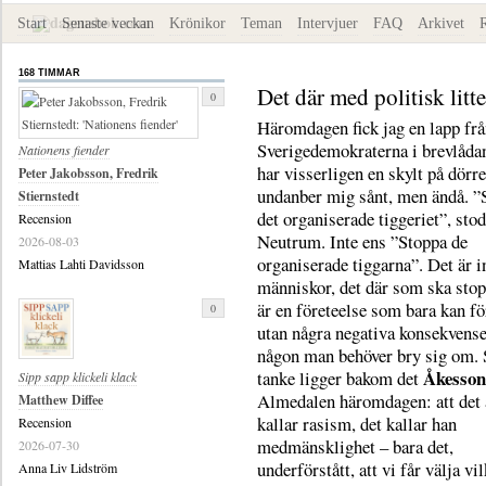
Start
Senaste veckan
Krönikor
Teman
Intervjuer
FAQ
Arkivet
168 TIMMAR
Det där med politisk litte
0
Häromdagen fick jag en lapp fr
Sverigedemokraterna i brevlådan
Nationens fiender
har visserligen en skylt på dörre
Peter Jakobsson, Fredrik
undanber mig sånt, men ändå. ”
Stiernstedt
det organiserade tiggeriet”, stod
Recension
Neutrum. Inte ens ”Stoppa de
2026-08-03
organiserade tiggarna”. Det är i
Mattias Lahti Davidsson
människor, det där som ska stop
är en företeelse som bara kan f
0
utan några negativa konsekvense
någon man behöver bry sig om
Åkesson
tanke ligger bakom det
Sipp sapp klickeli klack
Almedalen häromdagen: att det 
Matthew Diffee
kallar rasism, det kallar han
Recension
medmänsklighet – bara det,
2026-07-30
underförstått, att vi får välja vil
Anna Liv Lidström