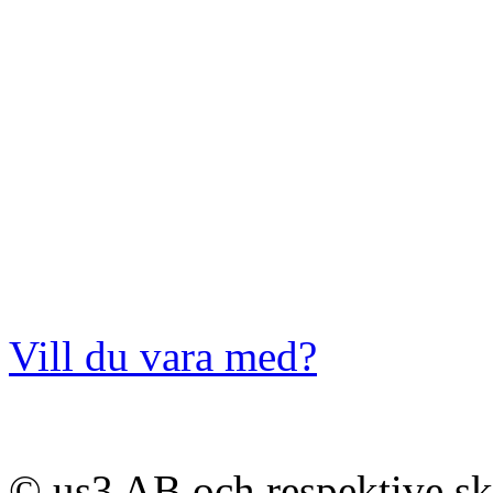
Vill du vara med?
© us3 AB och respektive s