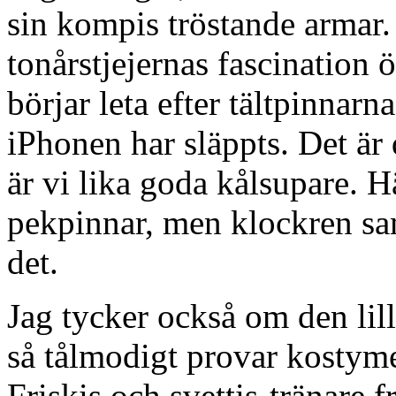
sin kompis tröstande armar
tonårstjejernas fascination 
börjar leta efter tältpinnarn
iPhonen har släppts. Det är 
är vi lika goda kålsupare. H
pekpinnar, men klockren sam
det.
Jag tycker också om den li
så tålmodigt provar kostym
Friskis och svettis-tränare f