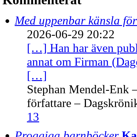
Med uppenbar känsla för
2026-06-29 20:22
[…] Han har även publi
annat om Firman (Dage
[…]
Stephan Mendel-Enk – 
författare – Dagskröni
13
Proggiga barnböcker
Ka