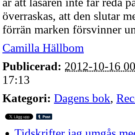
är att läsaren inte får reda 
överraskas, att den slutar m
förrän marken försvinner un
Camilla Hällbom
Publicerad:
2012-10-16 00
17:13
Kategori:
Dagens bok
,
Rec
Tidskrifter jag umgås me