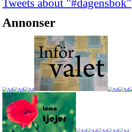
Tweets about "#dagensbok"
Annonser