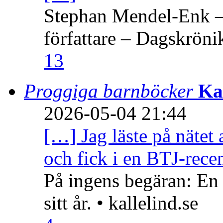
Stephan Mendel-Enk – 
författare – Dagskröni
13
Proggiga barnböcker
Ka
2026-05-04 21:44
[…] Jag läste på nätet 
och fick i en BTJ-recen
På ingens begäran: En
sitt år. • kallelind.se