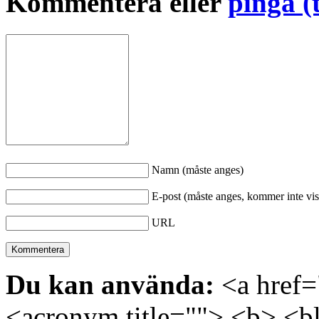
Kommentera eller
pinga (
Namn (måste anges)
E-post (måste anges, kommer inte vis
URL
Du kan använda:
<a href="
<acronym title=""> <b> <bl