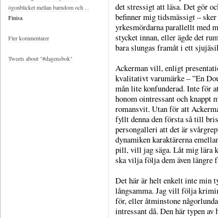
det stressigt att läsa. Det gör oc
ögonblicket mellan barndom och ...
befinner mig tidsmässigt – sker
Finisa
yrkesmördarna parallellt med mö
stycket innan, eller ägde det rum
Fler kommentarer
bara slungas framåt i ett sjujäs
Tweets about "#dagensbok"
Ackerman vill, enligt presentati
kvalitativt varumärke – ”En Dou
mån lite konfunderad. Inte för at
honom ointressant och knappt män
romansvit. Utan för att Ackerman
fyllt denna den första så till br
persongalleri att det är svårgrepp
dynamiken karaktärerna emellan n
pill, vill jag säga. Låt mig lära
ska vilja följa dem även längre 
Det här är helt enkelt inte min 
långsamma. Jag vill följa krim
för, eller åtminstone någorlunda
intressant då. Den här typen av 