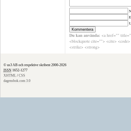
N
E
Du kan använda:
<a href="" title=
<blockquote cite=""> <cite> <code>
<strike> <strong>
© us3 AB och respektive skribent 2000-2026
ISSN
1652-1277
XHTML
/
CSS
dagensbok.com 3.0