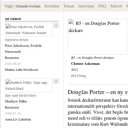
Start
Senaste veckan
Krönikor
Teman
Intervjuer
FAQ
Arkivet
168 TIMMAR
0
Nationens fiender
Peter Jakobsson, Fredrik
Stiernstedt
Recension
B5 - en Douglas Porter-deckare
2026-08-03
Christer Ackerman
Mattias Lahti Davidsson
2012
Hoi Förlag
0
Douglas Porter – en ny s
Sipp sapp klickeli klack
Svensk deckarlitteratur kan kans
Matthew Diffee
internationellt perspektiv först
Recension
ganska snäll. Visst, det begås b
2026-07-30
mord och vi tillåts genom ögon
Anna Liv Lidström
kriminalare som Kurt Wallander