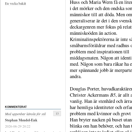
Huss och Maria Wern få en liten
En vecka bakåt
i det mörker och den ondska so
människor till att döda. Men o
generaliserar är det i den svens
deckargenren mer fokus på relat
människoöden än action.
Kriminalinspektörerna är inte s
småbarnsföräldrar med radhus 
problem med inspirationen till
middagsmaten. Någon att identif
med. Någon som bara råkar ha et
mer spännande jobb är merparte
andra.
Douglas Porter, huvudkaraktäre
Christer Ackermans
B5
, är allt
vanlig. Han är stenhård och ärr
har hemliga identiteter och erfa
KOMMENTERAT
problem med kvinnor och grovt 
13
Med uppenbar känsla för stil
Han bryter nacken på buset utan
Stephan Mendel-Enk
blinka om han behöver, och han 
2026-06-29 20:22
verkligen inte ta ledigt eller gå i