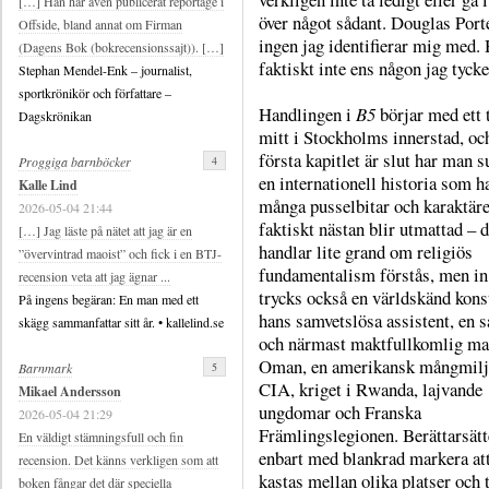
[…] Han har även publicerat reportage i
över något sådant. Douglas Port
Offside, bland annat om Firman
ingen jag identifierar mig med.
(Dagens Bok (bokrecensionssajt)). […]
faktiskt inte ens någon jag tyck
Stephan Mendel-Enk – journalist,
sportkrönikör och författare –
Handlingen i
B5
börjar med ett 
Dagskrönikan
mitt i Stockholms innerstad, oc
första kapitlet är slut har man su
4
Proggiga barnböcker
en internationell historia som h
Kalle Lind
många pusselbitar och karaktärer
2026-05-04 21:44
faktiskt nästan blir utmattad – d
[…] Jag läste på nätet att jag är en
handlar lite grand om religiös
”övervintrad maoist” och fick i en BTJ-
fundamentalism förstås, men in 
recension veta att jag ägnar ...
trycks också en världskänd kons
På ingens begäran: En man med ett
hans samvetslösa assistent, en s
skägg sammanfattar sitt år. • kallelind.se
och närmast maktfullkomlig ma
Oman, en amerikansk mångmilj
5
Barnmark
CIA, kriget i Rwanda, lajvande
Mikael Andersson
ungdomar och Franska
2026-05-04 21:29
Främlingslegionen. Berättarsätte
En väldigt stämningsfull och fin
enbart med blankrad markera at
recension. Det känns verkligen som att
kastas mellan olika platser och t
boken fångar det där speciella