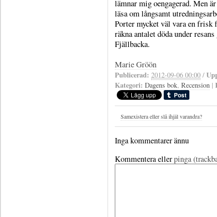
lämnar mig oengagerad. Men är m
läsa om långsamt utredningsarb
Porter mycket väl vara en frisk f
räkna antalet döda under resans 
Fjällbacka.
Marie Gröön
Publicerad:
Upp
2012-09-06 00:00
/
Kategori:
Dagens bok
,
Recension
|
Samexistera eller slå ihjäl varandra?
Inga kommentarer ännu
Kommentera eller
pinga (trackb