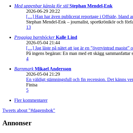
Med uppenbar känsla för stil
Stephan Mendel-Enk
2026-06-29 20:22
[…] Han har även publicerat reportage i Offside, bland
Stephan Mendel-Enk – journalist, sportkrönikör och förf
13
Proggiga barnböcker
Kalle Lind
2026-05-04 21:44
[…] Jag läste på nätet att jag är en ”övervintrad maoist” o
På ingens begäran: En man med ett skägg sammanfattar sitt
4
Barnmark
Mikael Andersson
2026-05-04 21:29
En väldigt stämningsfull och fin recension. Det känns ve
Finisa
5
Fler kommentarer
Tweets about "#dagensbok"
Annonser