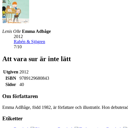
Lenis Olle
Emma Adbåge
2012
Rabén & Sjögren
7
/
10
Att vara sur är inte lätt
Utgiven
2012
ISBN
9789129680843
Sidor
40
Om författaren
Emma AdBåge, född 1982, är författare och illustratör. Hon debuterad
Etiketter