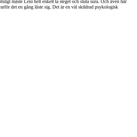
ötsligt måste Leni helt enkelt ta steget och sluta sura. Och även här
arför det en gång låste sig. Det är en väl skildrad psykologisk