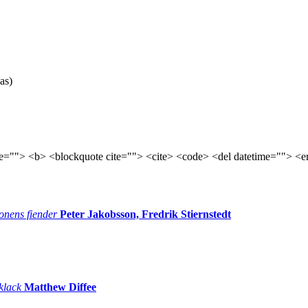
as)
tle=""> <b> <blockquote cite=""> <cite> <code> <del datetime=""> <e
onens fiender
Peter Jakobsson, Fredrik Stiernstedt
 klack
Matthew Diffee