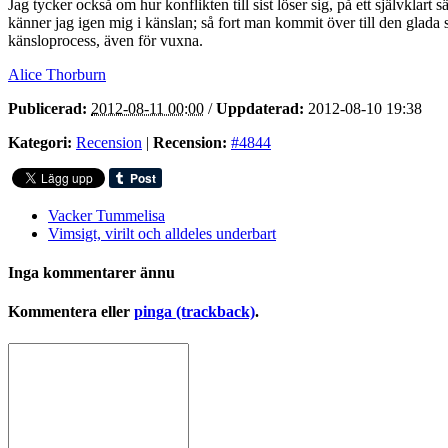
Jag tycker också om hur konflikten till sist löser sig, på ett självklar
känner jag igen mig i känslan; så fort man kommit över till den glada s
känsloprocess, även för vuxna.
Alice Thorburn
Publicerad:
2012-08-11 00:00
/
Uppdaterad:
2012-08-10 19:38
Kategori:
Recension
|
Recension:
#4844
Vacker Tummelisa
Vimsigt, virilt och alldeles underbart
Inga kommentarer ännu
Kommentera eller
pinga (trackback)
.