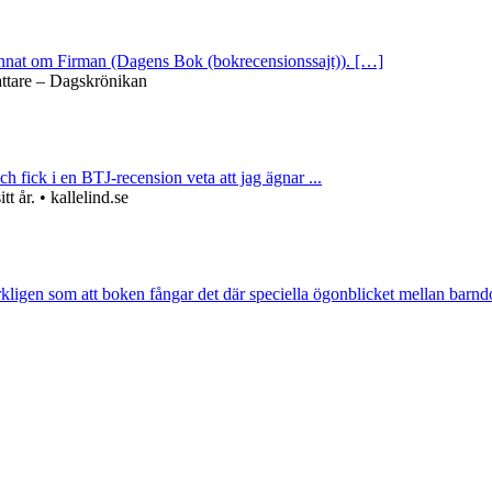
 annat om Firman (Dagens Bok (bokrecensionssajt)). […]
attare – Dagskrönikan
ch fick i en BTJ-recension veta att jag ägnar ...
 år. • kallelind.se
rkligen som att boken fångar det där speciella ögonblicket mellan barnd