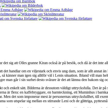
 det sig att Olles granne Kiran också är på besök, och då är det inte alls
tt det handlar om en viljestark och envis ung dam, som är allt annat ä
 så känner man igen sig alltför väl i Lenis situation. Ibland vill man hel
ngre man går i sin surhet desto svårare är det att lämna den bakom sig o
kt och enkelt sätt. Bilderna är dessutom väldigt uttrycksfulla. Det är p
erna är flera: en kaffebryggare, en barnteckning, ett Muminhus i barnka
uddar. Men det som imponerar mest är personernas uttrycksfullhet, till exe
drama som utspelar sig mellan en stirrande Leni och de glittriga, pyttesm