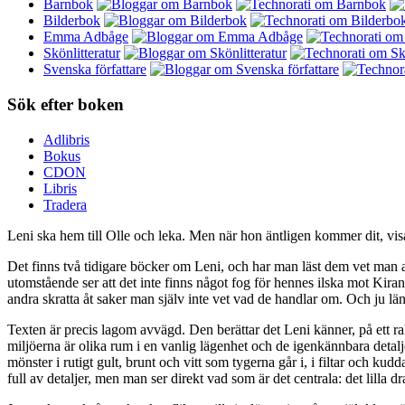
Barnbok
Bilderbok
Emma Adbåge
Skönlitteratur
Svenska författare
Sök efter boken
Adlibris
Bokus
CDON
Libris
Tradera
Leni ska hem till Olle och leka. Men när hon äntligen kommer dit, visar
Det finns två tidigare böcker om Leni, och har man läst dem vet man a
utomstående ser att det inte finns något fog för hennes ilska mot Kiran,
andra skratta åt saker man själv inte vet vad de handlar om. Och ju lä
Texten är precis lagom avvägd. Den berättar det Leni känner, på ett ra
miljöerna är olika rum i en vanlig lägenhet och de igenkännbara detalj
mönster i rutigt gult, brunt och vitt som tygerna går i, i filtar och k
full av detaljer, men man ser direkt vad som är det centrala: det lilla 