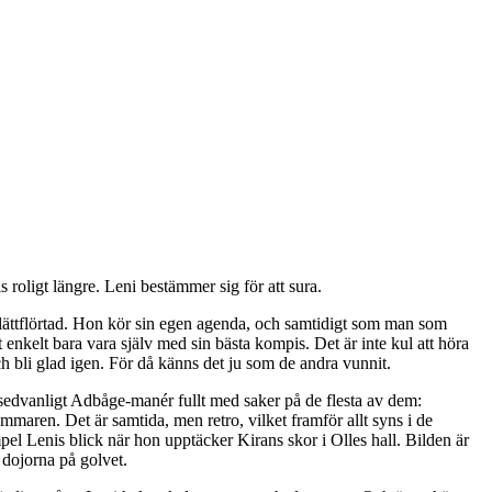
 roligt längre. Leni bestämmer sig för att sura.
n lättflörtad. Hon kör sin egen agenda, och samtidigt som man som
t enkelt bara vara själv med sin bästa kompis. Det är inte kul att höra
ch bli glad igen. För då känns det ju som de andra vunnit.
å sedvanligt Adbåge-manér fullt med saker på de flesta av dem:
mmaren. Det är samtida, men retro, vilket framför allt syns i de
mpel Lenis blick när hon upptäcker Kirans skor i Olles hall. Bilden är
å dojorna på golvet.