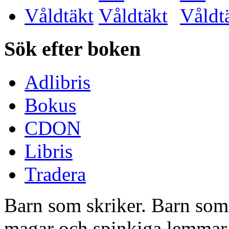
Våldtäkt
Sök efter boken
Adlibris
Bokus
CDON
Libris
Tradera
Barn som skriker. Barn som
magar och spinkiga lemmar