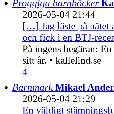
Proggiga barnböcker
Ka
2026-05-04 21:44
[…] Jag läste på nätet 
och fick i en BTJ-recen
På ingens begäran: En
sitt år. • kallelind.se
4
Barnmark
Mikael Ander
2026-05-04 21:29
En väldigt stämningsfu