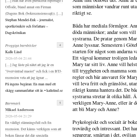
[…] Han har även publicerat reportage i
som människor vandrar runt uta
Offside, bland annat om Firman
riktigt se.
(Dagens Bok (bokrecensionssajt)). […]
Stephan Mendel-Enk – journalist,
Båda har mediala förmågor. Ann
sportkrönikör och författare –
döda människor; andar som vill
Dagskrönikan
systrarna. De pratar genom Mar
Anne lyssnar. Semestern i Göte
4
Proggiga barnböcker
starten för något som andarna va
Kalle Lind
Ett vägval kommer troligen leda 
2026-05-04 21:44
Mary tar sitt liv. Anne vill hel
[…] Jag läste på nätet att jag är en
till tryggheten och mamma som 
”övervintrad maoist” och fick i en BTJ-
regler och bär ansvaret för Mar
recension veta att jag ägnar ...
vill leva fritt och gränslöst, utan
På ingens begäran: En man med ett
riktigt kunna hantera det. De bå
skägg sammanfattar sitt år. • kallelind.se
systrarna stretar åt olika håll. Ä
verkligen Mary-Anne, eller är d
5
Barnmark
att bli Mary och Anne?
Mikael Andersson
2026-05-04 21:29
Psykologiskt och socialt är bok
En väldigt stämningsfull och fin
trovärdig och intressant. Det ha
recension. Det känns verkligen som att
separerar, smärtan i det, oviljan
boken fångar det där speciella