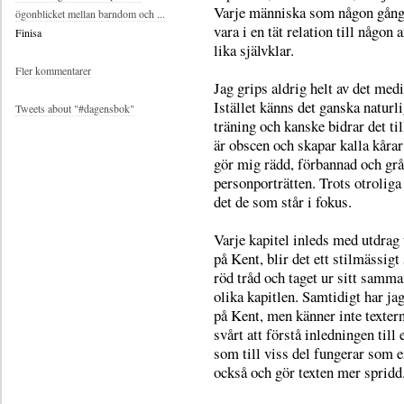
Varje människa som någon gång h
ögonblicket mellan barndom och ...
vara i en tät relation till någon
Finisa
lika självklar.
Fler kommentarer
Jag grips aldrig helt av det med
Istället känns det ganska naturli
Tweets about "#dagensbok"
träning och kanske bidrar det til
är obscen och skapar kalla kåra
gör mig rädd, förbannad och grå
personporträtten. Trots otrolig
det de som står i fokus.
Varje kapitel inleds med utdrag
på Kent, blir det ett stilmässig
röd tråd och taget ur sitt samma
olika kapitlen. Samtidigt har jag
på Kent, men känner inte textern
svårt att förstå inledningen till 
som till viss del fungerar som e
också och gör texten mer spridd