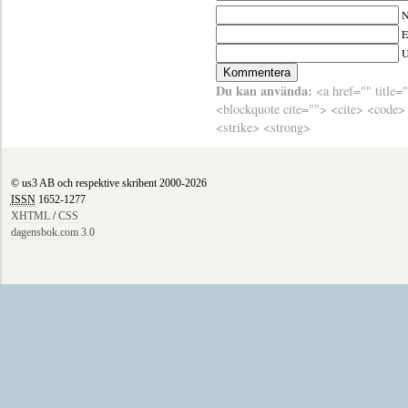
N
E
Du kan använda:
<a href="" title=
<blockquote cite=""> <cite> <code>
<strike> <strong>
© us3 AB och respektive skribent 2000-2026
ISSN
1652-1277
XHTML
/
CSS
dagensbok.com 3.0