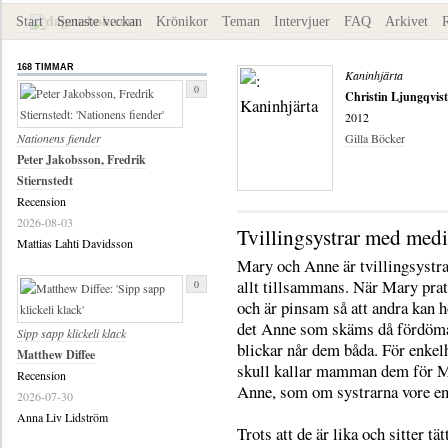
Start
Senaste veckan
Krönikor
Teman
Intervjuer
FAQ
Arkivet
168 TIMMAR
Kaninhjärta
0
Christin Ljungqvist
2012
Nationens fiender
Gilla Böcker
Peter Jakobsson, Fredrik
Stiernstedt
Recension
2026-08-03
Tvillingsystrar med med
Mattias Lahti Davidsson
Mary och Anne är tvillingsystra
allt tillsammans. När Mary prat
0
och är pinsam så att andra kan h
det Anne som skäms då fördöm
Sipp sapp klickeli klack
blickar når dem båda. För enkel
Matthew Diffee
skull kallar mamman dem för 
Recension
Anne, som om systrarna vore en
2026-07-30
Anna Liv Lidström
Trots att de är lika och sitter tät