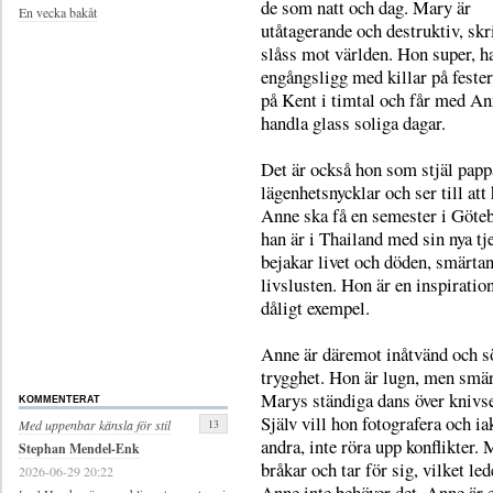
de som natt och dag. Mary är
En vecka bakåt
utåtagerande och destruktiv, skr
slåss mot världen. Hon super, h
engångsligg med killar på fester
på Kent i timtal och får med An
handla glass soliga dagar.
Det är också hon som stjäl papp
lägenhetsnycklar och ser till att
Anne ska få en semester i Göteb
han är i Thailand med sin nya tj
bejakar livet och döden, smärta
livslusten. Hon är en inspiration
dåligt exempel.
Anne är däremot inåtvänd och s
trygghet. Hon är lugn, men smär
Marys ständiga dans över knivs
KOMMENTERAT
Själv vill hon fotografera och ia
13
Med uppenbar känsla för stil
andra, inte röra upp konflikter.
Stephan Mendel-Enk
bråkar och tar för sig, vilket lede
2026-06-29 20:22
Anne inte behöver det. Anne är 