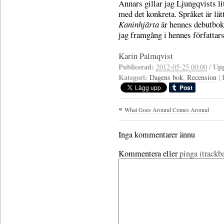
Annars gillar jag Ljungqvists 
med det konkreta. Språket är lät
Kaninhjärta
är hennes debutbok
jag framgång i hennes författar
Karin Palmqvist
Publicerad:
Upp
2012-05-25 00:00
/
Kategori:
Dagens bok
,
Recension
|
What Goes Around Comes Around
Inga kommentarer ännu
Kommentera eller
pinga (trackb