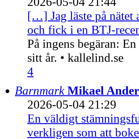
2026-05-04 21:44
[…] Jag läste på nätet 
och fick i en BTJ-recen
På ingens begäran: En
sitt år. • kallelind.se
4
Barnmark
Mikael Ander
2026-05-04 21:29
En väldigt stämningsfu
verkligen som att boke