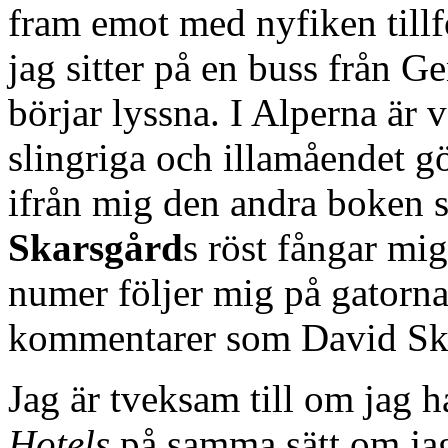
fram emot med nyfiken tillfö
jag sitter på en buss från G
börjar lyssna. I Alperna är 
slingriga och illamåendet g
ifrån mig den andra boken 
Skarsgård
s röst fångar mig
numer följer mig på gatorn
kommentarer som David Skog
Jag är tveksam till om jag 
Hotels
på samma sätt om jag