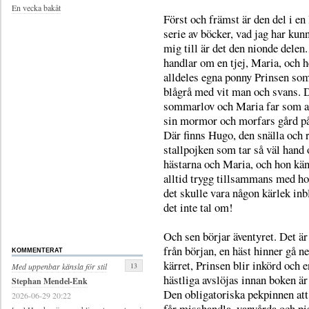
En vecka bakåt
Först och främst är den del i en
serie av böcker, vad jag har kunn
mig till är det den nionde delen
handlar om en tjej, Maria, och 
alldeles egna ponny Prinsen som
blågrå med vit man och svans. D
sommarlov och Maria far som all
sin mormor och morfars gård på
Där finns Hugo, den snälla och 
stallpojken som tar så väl hand 
hästarna och Maria, och hon kän
alltid trygg tillsammans med h
det skulle vara någon kärlek inb
det inte tal om!
Och sen börjar äventyret. Det är 
från början, en häst hinner gå ne
KOMMENTERAT
kärret, Prinsen blir inkörd och e
13
Med uppenbar känsla för stil
hästliga avslöjas innan boken är 
Stephan Mendel-Enk
Den obligatoriska pekpinnen att
2026-06-29 20:22
får misshandla, vanvårda och pi