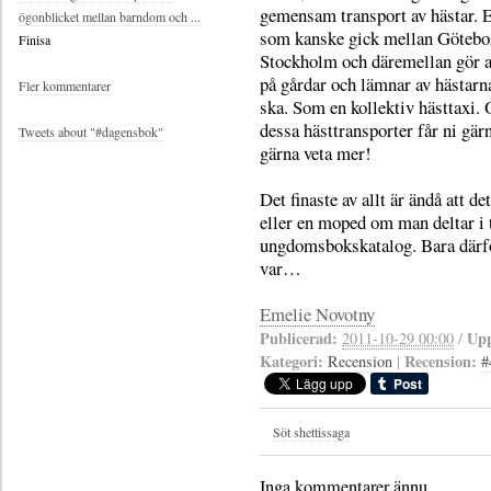
gemensam transport av hästar. 
ögonblicket mellan barndom och ...
som kanske gick mellan Götebo
Finisa
Stockholm och däremellan gör 
på gårdar och lämnar av hästarna
Fler kommentarer
ska. Som en kollektiv hästtaxi
dessa hästtransporter får ni gärn
Tweets about "#dagensbok"
gärna veta mer!
Det finaste av allt är ändå att d
eller en moped om man deltar i
ungdomsbokskatalog. Bara därför 
var…
Emelie Novotny
Publicerad:
Upp
2011-10-29 00:00
/
Kategori:
Recension:
Recension
|
#
Söt shettissaga
Inga kommentarer ännu