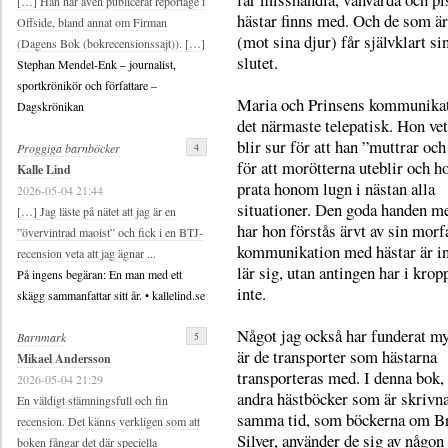
[…] Han har även publicerat reportage i
hästar finns med. Och de som ä
Offside, bland annat om Firman
(mot sina djur) får självklart sin
(Dagens Bok (bokrecensionssajt)). […]
slutet.
Stephan Mendel-Enk – journalist,
sportkrönikör och författare –
Maria och Prinsens kommunikat
Dagskrönikan
det närmaste telepatisk. Hon vet
blir sur för att han ”muttrar och
4
Proggiga barnböcker
för att morötterna uteblir och h
Kalle Lind
prata honom lugn i nästan alla
2026-05-04 21:44
situationer. Den goda handen m
[…] Jag läste på nätet att jag är en
har hon förstås ärvt av sin morf
”övervintrad maoist” och fick i en BTJ-
kommunikation med hästar är i
recension veta att jag ägnar ...
lär sig, utan antingen har i krop
På ingens begäran: En man med ett
inte.
skägg sammanfattar sitt år. • kallelind.se
Något jag också har funderat my
5
Barnmark
är de transporter som hästarna
Mikael Andersson
transporteras med. I denna bok,
2026-05-04 21:29
andra hästböcker som är skrivn
En väldigt stämningsfull och fin
samma tid, som böckerna om Br
recension. Det känns verkligen som att
Silver, använder de sig av någon
boken fångar det där speciella