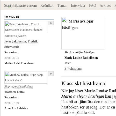
Start
Senaste veckan
Krönikor
Teman
Intervjuer
FAQ
Arkivet
168 TIMMAR
0
Nationens fiender
Peter Jakobsson, Fredrik
Stiernstedt
Recension
Maria avslöjar hästligan
2026-08-03
Marie Louise Rudolfsson
Mattias Lahti Davidsson
1977
B.Wahlströms
0
Klassiskt hästdrama
Sipp sapp klickeli klack
När jag läser Marie-Louise Rud
Matthew Diffee
Maria avslöjar hästligan
kan ja
Recension
låta bli att jämföra den med hur
2026-07-30
hästboken ser ut idag. Det är en
Anna Liv Lidström
hästbok på alla sätt.