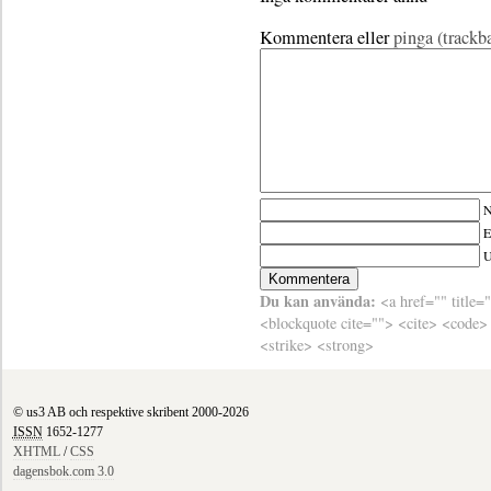
Kommentera eller
pinga (trackb
N
E
Du kan använda:
<a href="" title=
<blockquote cite=""> <cite> <code>
<strike> <strong>
© us3 AB och respektive skribent 2000-2026
ISSN
1652-1277
XHTML
/
CSS
dagensbok.com 3.0