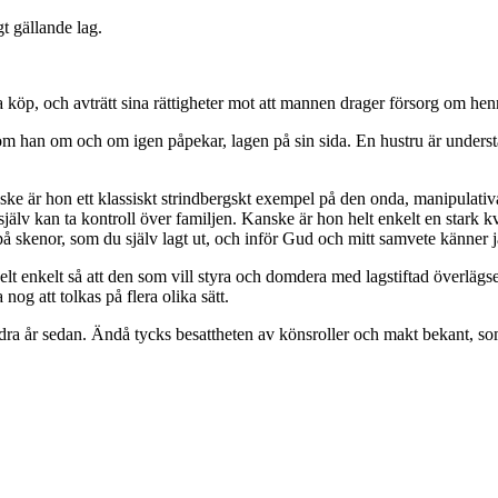
t gällande lag.
aga köp, och avträtt sina rättigheter mot att mannen drager försorg om h
, som han om och om igen påpekar, lagen på sin sida. En hustru är unders
nske är hon ett klassiskt strindbergskt exempel på den onda, manipulativ
n själv kan ta kontroll över familjen. Kanske är hon helt enkelt en stark
am på skenor, som du själv lagt ut, och inför Gud och mitt samvete känn
et helt enkelt så att den som vill styra och domdera med lagstiftad över
og att tolkas på flera olika sätt.
dra år sedan. Ändå tycks besattheten av könsroller och makt bekant, so