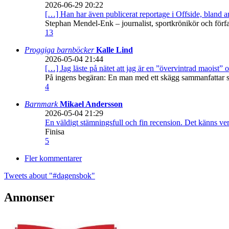
2026-06-29 20:22
[…] Han har även publicerat reportage i Offside, bland
Stephan Mendel-Enk – journalist, sportkrönikör och förf
13
Proggiga barnböcker
Kalle Lind
2026-05-04 21:44
[…] Jag läste på nätet att jag är en ”övervintrad maoist” o
På ingens begäran: En man med ett skägg sammanfattar sitt
4
Barnmark
Mikael Andersson
2026-05-04 21:29
En väldigt stämningsfull och fin recension. Det känns ve
Finisa
5
Fler kommentarer
Tweets about "#dagensbok"
Annonser