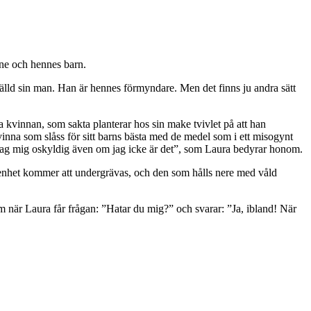
enne och hennes barn.
tälld sin man. Han är hennes förmyndare. Men det finns ju andra sätt
a kvinnan, som sakta planterar hos sin make tvivlet på att han
 kvinna som slåss för sitt barns bästa med de medel som i ett misogynt
er jag mig oskyldig även om jag icke är det”, som Laura bedyrar honom.
lägsenhet kommer att undergrävas, och den som hålls nere med våld
m när Laura får frågan: ”Hatar du mig?” och svarar: ”Ja, ibland! När