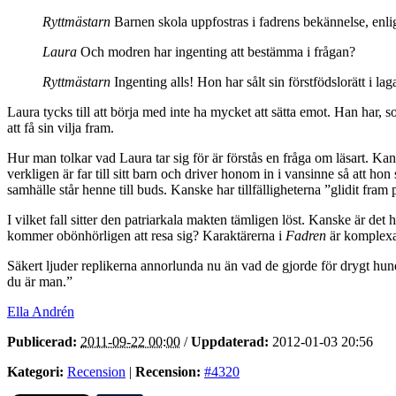
Ryttmästarn
Barnen skola uppfostras i fadrens bekännelse, enlig
Laura
Och modren har ingenting att bestämma i frågan?
Ryttmästarn
Ingenting alls! Hon har sålt sin förstfödslorätt i l
Laura tycks till att börja med inte ha mycket att sätta emot. Han har
att få sin vilja fram.
Hur man tolkar vad Laura tar sig för är förstås en fråga om läsart. Ka
verkligen är far till sitt barn och driver honom in i vansinne så att ho
samhälle står henne till buds. Kanske har tillfälligheterna ”glidit fr
I vilket fall sitter den patriarkala makten tämligen löst. Kanske är d
kommer obönhörligen att resa sig? Karaktärerna i
Fadren
är komplexa n
Säkert ljuder replikerna annorlunda nu än vad de gjorde för drygt hun
du är man.”
Ella Andrén
Publicerad:
2011-09-22 00:00
/
Uppdaterad:
2012-01-03 20:56
Kategori:
Recension
|
Recension:
#4320