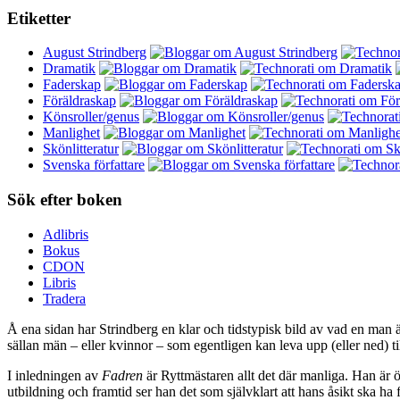
Etiketter
August Strindberg
Dramatik
Faderskap
Föräldraskap
Könsroller/genus
Manlighet
Skönlitteratur
Svenska författare
Sök efter boken
Adlibris
Bokus
CDON
Libris
Tradera
Å ena sidan har Strindberg en klar och tidstypisk bild av vad en man är
sällan män – eller kvinnor – som egentligen kan leva upp (eller ned) til
I inledningen av
Fadren
är Ryttmästaren allt det där manliga. Han är 
utbildning och framtid ser han det som självklart att hans åsikt ska ha 