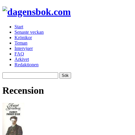
Start
Senaste veckan
Krönikor
Teman
Intervjuer
FAQ
Arkivet
Redaktionen
Recension