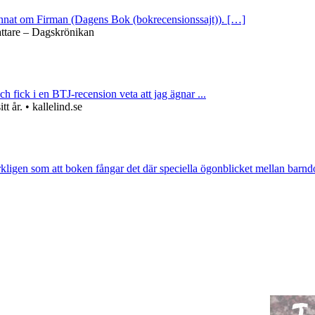
 annat om Firman (Dagens Bok (bokrecensionssajt)). […]
attare – Dagskrönikan
ch fick i en BTJ-recension veta att jag ägnar ...
 år. • kallelind.se
rkligen som att boken fångar det där speciella ögonblicket mellan barnd