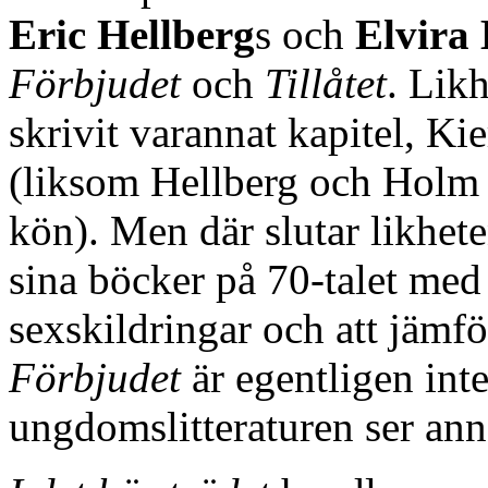
Eric Hellberg
s och
Elvira
Förbjudet
och
Tillåtet
. Likh
skrivit varannat kapitel, K
(liksom Hellberg och Holm 
kön). Men där slutar likhet
sina böcker på 70-talet med 
sexskildringar och att jämf
Förbjudet
är egentligen inte
ungdomslitteraturen ser ann