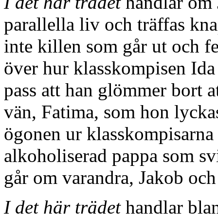
I det här trädet
handlar om J
parallella liv och träffas kn
inte killen som går ut och f
över hur klasskompisen Ida 
pass att han glömmer bort att
vän, Fatima, som hon lyckas 
ögonen ur klasskompisarna 
alkoholiserad pappa som s
går om varandra, Jakob och S
I det här trädet
handlar blan