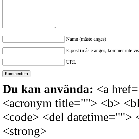
Namn (måste anges)
E-post (måste anges, kommer inte vis
URL
Du kan använda:
<a href="
<acronym title=""> <b> <bl
<code> <del datetime=""> 
<strong>