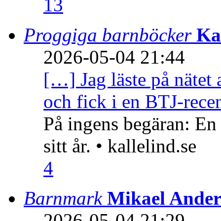
13
Proggiga barnböcker
Ka
2026-05-04 21:44
[…] Jag läste på nätet 
och fick i en BTJ-recen
På ingens begäran: En
sitt år. • kallelind.se
4
Barnmark
Mikael Ander
2026-05-04 21:29