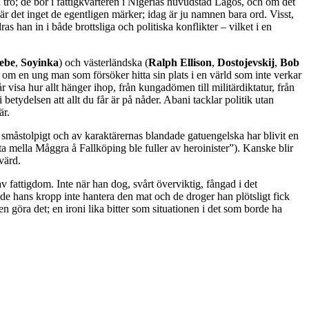
 tro; de bor i fattigkvarteren i Nigerias huvudstad Lagos, och om det
r det inget de egentligen märker; idag är ju namnen bara ord. Visst,
ras han in i både brottsliga och politiska konflikter – vilket i en
ebe
,
Soyinka
) och västerländska (
Ralph Ellison
,
Dostojevskij
,
Bob
se om en ung man som försöker hitta sin plats i en värld som inte verkar
 visa hur allt hänger ihop, från kungadömen till militärdiktatur, från
 betydelsen att allt du får är på nåder. Abani tacklar politik utan
är.
 är småstolpigt och av karaktärernas blandade gatuengelska har blivit en
a mella Måggra å Fallköping ble fuller av heroinister”). Kanske blir
värd.
v fattigdom. Inte när han dog, svårt överviktig, fångad i det
e hans kropp inte hantera den mat och de droger han plötsligt fick
n göra det; en ironi lika bitter som situationen i det som borde ha