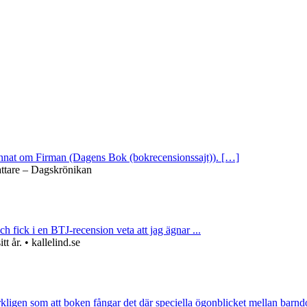
 annat om Firman (Dagens Bok (bokrecensionssajt)). […]
attare – Dagskrönikan
ch fick i en BTJ-recension veta att jag ägnar ...
 år. • kallelind.se
rkligen som att boken fångar det där speciella ögonblicket mellan barnd