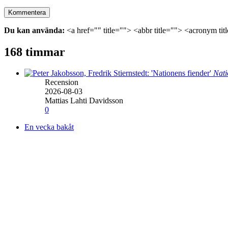
Du kan använda:
<a href="" title=""> <abbr title=""> <acronym ti
168 timmar
Nati
Recension
2026-08-03
Mattias Lahti Davidsson
0
En vecka bakåt