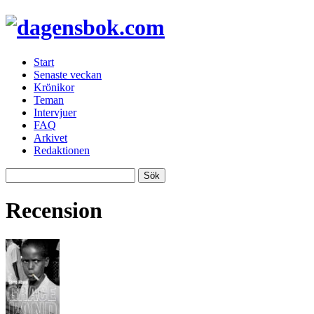
Start
Senaste veckan
Krönikor
Teman
Intervjuer
FAQ
Arkivet
Redaktionen
Recension