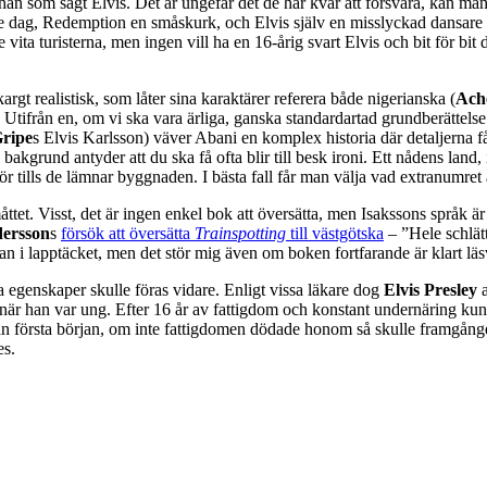
an som sagt Elvis. Det är ungefär det de har kvar att försvara, kan man
e dag, Redemption en småskurk, och Elvis själv en misslyckad dansare ä
vita turisterna, men ingen vill ha en 16-årig svart Elvis och bit för bit d
gt realistisk, som låter sina karaktärer referera både nigerianska (
Ach
it. Utifrån en, om vi ska vara ärliga, ganska standardartad grundberättel
ripe
s Elvis Karlsson) väver Abani en komplex historia där detaljerna får
bakgrund antyder att du ska få ofta blir till besk ironi. Ett nådens land, i
r tills de lämnar byggnaden. I bästa fall får man välja vad extranumret 
r måttet. Visst, det är ingen enkel bok att översätta, men Isakssons språk
dersson
s
försök att översätta
Trainspotting
till västgötska
– ”Hele schlätt
skan i lapptäcket, men det stör mig även om boken fortfarande är klart läs
a egenskaper skulle föras vidare. Enligt vissa läkare dog
Elvis Presley
a
r han var ung. Efter 16 år av fattigdom och konstant undernäring kund
 från första början, om inte fattigdomen dödade honom så skulle framgånge
es.