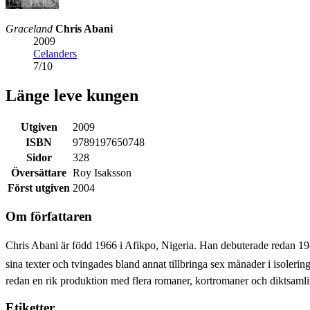
Graceland
Chris Abani
2009
Celanders
7
/
10
Länge leve kungen
Utgiven
2009
ISBN
9789197650748
Sidor
328
Översättare
Roy Isaksson
Först utgiven
2004
Om författaren
Chris Abani är född 1966 i Afikpo, Nigeria. Han debuterade redan 198
sina texter och tvingades bland annat tillbringa sex månader i isolerin
redan en rik produktion med flera romaner, kortromaner och diktsamli
Etiketter