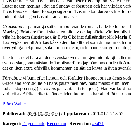
Elvis far heter Sunday. Hans bäste vän heter Redemption. Själv heter h
ligger någon mening i det att Sunday är försupen och har vilodag varj
Elvis försöker ibland försörja sig som Elvisimitatör, dansa och le för de 
militärdiktatur givetvis ofta är samma sak.
Graceland
är på många sätt en imponerande roman, både lekfull och kar
Marley
) författare för att skapa en bild av det lapptäcke världen bliv
vilja ha honom (lustigt nog är Elvis Oké inte fullständigt olik
Maria G
Las Vegas ner till Afrikas kåkstäder, där allt det som ditt namn och din 
övertydliga pekpinnar; saker är som de är, och människor gör det de gö
Lite trist är det bara att den svenska översättningen inte riktigt hålle
svensk slang som nästan doftar pilsnerfilm (jag påminns om
Erik An
det en liten extra ofrivillig kommentar, ett sätt att knyta in även sven
Förr döpte vi barn efter helgon och förfäder i hoppet om att deras god
Graceland som skulle bli hans palats men blev hans mausoleum, men nä
råd att stoppa i sig (på covers på svarta artister, jodå). Han var körd
varit ett av Afrikas rikaste länder. Men bra musik har alltid fötts ur blu
Björn Waller
Publicerad:
2009-10-20 00:00
/
Uppdaterad:
2011-01-15 18:52
Kategori:
Dagens bok
,
Recension
|
Recension:
#3471