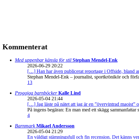
Kommenterat
Med uppenbar känsla för stil
Stephan Mendel-Enk
2026-06-29 20:22
[…] Han har även publicerat reportage i Offside, bland
Stephan Mendel-Enk – journalist, sportkrönikör och förf
13
Proggiga barnböcker
Kalle Lind
2026-05-04 21:44
[…] Jag läste på nätet att jag är en ”övervintrad maoist” o
På ingens begäran: En man med ett skägg sammanfattar sitt
4
Barnmark
Mikael Andersson
2026-05-04 21:29
En väldigt stämningsfull och fin recension. Det känns ve