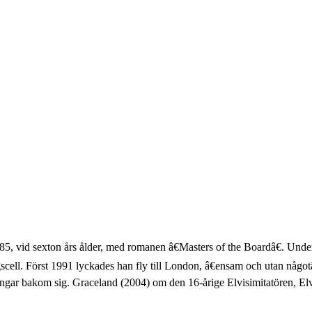
5, vid sexton års ålder, med romanen â€Masters of the Boardâ€. Under
gscell. Först 1991 lyckades han fly till London, â€ensam och utan någotâ
ngar bakom sig. Graceland (2004) om den 16-årige Elvisimitatören, Elv