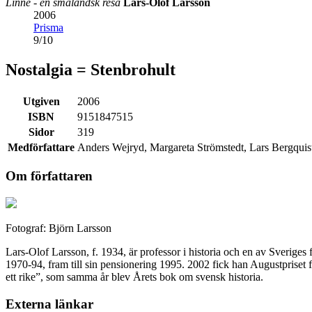
Linné - en småländsk resa
Lars-Olof Larsson
2006
Prisma
9
/
10
Nostalgia = Stenbrohult
Utgiven
2006
ISBN
9151847515
Sidor
319
Medförfattare
Anders Wejryd, Margareta Strömstedt, Lars Bergquist
Om författaren
Fotograf: Björn Larsson
Lars-Olof Larsson, f. 1934, är professor i historia och en av Sverig
1970-94, fram till sin pensionering 1995. 2002 fick han Augustpriset
ett rike”, som samma år blev Årets bok om svensk historia.
Externa länkar