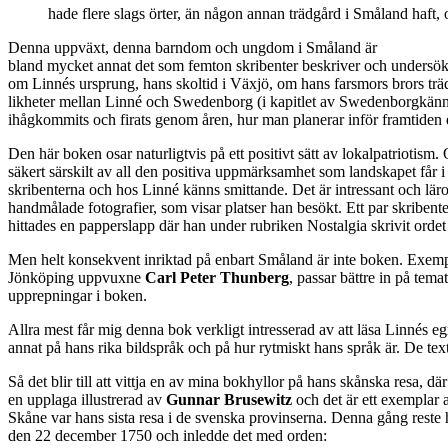
hade flere slags örter, än någon annan trädgård i Småland haft
Denna uppväxt, denna barndom och ungdom i Småland är
bland mycket annat det som femton skribenter beskriver och undersök
om Linnés ursprung, hans skoltid i Växjö, om hans farsmors brors tr
likheter mellan Linné och Swedenborg (i kapitlet av Swedenborgkän
ihågkommits och firats genom åren, hur man planerar inför framtiden 
Den här boken osar naturligtvis på ett positivt sätt av lokalpatriotism.
säkert särskilt av all den positiva uppmärksamhet som landskapet får
skribenterna och hos Linné känns smittande. Det är intressant och lär
handmålade fotografier, som visar platser han besökt. Ett par skribent
hittades en papperslapp där han under rubriken Nostalgia skrivit ordet
Men helt konsekvent inriktad på enbart Småland är inte boken. Exempel
Jönköping uppvuxne
Carl Peter Thunberg
, passar bättre in på tema
upprepningar i boken.
Allra mest får mig denna bok verkligt intresserad av att läsa Linnés egna
annat på hans rika bildspråk och på hur rytmiskt hans språk är. De te
Så det blir till att vittja en av mina bokhyllor på hans skånska resa,
en upplaga illustrerad av
Gunnar Brusewitz
och det är ett exemplar a
Skåne var hans sista resa i de svenska provinserna. Denna gång reste h
den 22 december 1750 och inledde det med orden: