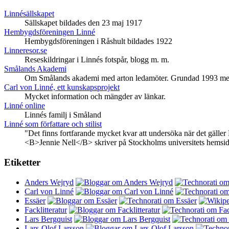
Linnésällskapet
Sällskapet bildades den 23 maj 1917
Hembygdsföreningen Linné
Hembygdsföreningen i Råshult bildades 1922
Linneresor.se
Reseskildringar i Linnés fotspår, blogg m. m.
Smålands Akademi
Om Smålands akademi med arton ledamöter. Grundad 1993 med sä
Carl von Linné, ett kunskapsprojekt
Mycket information och mängder av länkar.
Linné online
Linnés familj i Småland
Linné som författare och stilist
"Det finns fortfarande mycket kvar att undersöka när det gäller L
<B>Jennie Nell</B> skriver på Stockholms universitets hemsid
Etiketter
Anders Wejryd
Carl von Linné
Essäer
Facklitteratur
Lars Bergquist
Lars-Olof Larsson