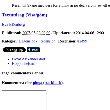
Resan till Skåne med dess förrättning är nu det, varom jag vill g
Textutdrag (Visa/göm)
Eva Björnberg
Publicerad:
2007-05-23 00:00
/
Uppdaterad:
2014-04-06 12:00
Kategori:
Dagens bok
,
Recension
|
Recension:
#2499
Lloyd Alexander död
Hoppla hejsan!
Inga kommentarer ännu
Kommentera eller
pinga (trackback)
.