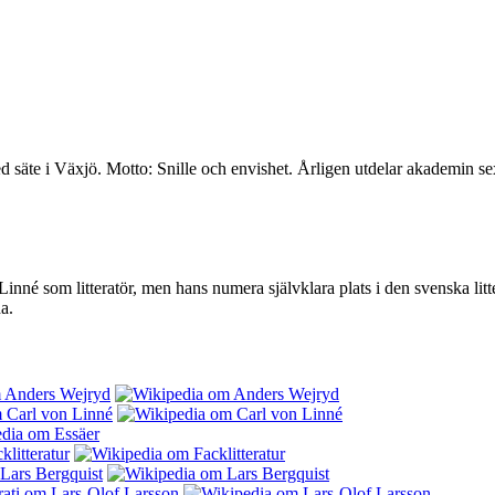
te i Växjö. Motto: Snille och envishet. Årligen utdelar akademin sex
inné som litteratör, men hans numera självklara plats i den svenska litte
a.