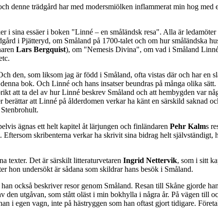
, och denne trädgård har med modersmiölken inflammerat min hog med en o
er i sina essäer i boken "Linné – en småländsk resa". Alla är ledamöt
ädgård i Pjätteryd, om Småland på 1700-talet och om hur småländska hu
naren
Lars Bergquist
), om "Nemesis Divina", om vad i Småland Linné b
etc.
 Och den, som liksom jag är född i Småland, ofta vistas där och har en sl
 i denna bok. Och Linné och hans insatser beundras på många olika sät
orikt att ta del av hur Linné beskrev Småland och att hembygden var nå
er berättar att Linné på ålderdomen verkar ha känt en särskild saknad o
 Stenbrohult.
vis ägnas ett helt kapitel åt lärjungen och finländaren
Pehr Kalm
s re
t. Eftersom skribenterna verkar ha skrivit sina bidrag helt självständigt, 
 texter. Det är särskilt litteraturvetaren
Ingrid Nettervik
, som i sitt 
xter hon undersökt är sådana som skildrar hans besök i Småland.
 där han också beskriver resor genom Småland. Resan till Skåne gjorde h
v den utgåvan, som stått oläst i min bokhylla i några år. På vägen till o
an i egen vagn, inte på hästryggen som han oftast gjort tidigare. Företa