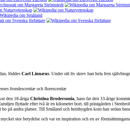
edan, föddes
Carl Linnæus
. Under sitt liv skrev han hela fem självbiogr
nses frondescentiæ och florescentiæ
var den 18-åriga
Christina Brodersonia
, hans far den 33-årige kommi
ljen flyttade efter två år en kilometer bort, till prästgården i Stenbro
vet bo på andra platser. Till Småland och hembygden kom han sedan bara
n mycket stor betydelse och var en inspiration och en av förutsättning