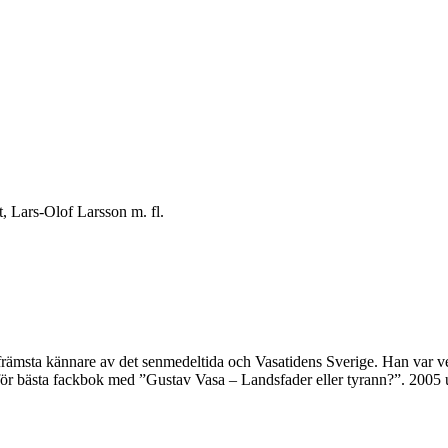
, Lars-Olof Larsson m. fl.
es främsta kännare av det senmedeltida och Vasatidens Sverige. Han va
 för bästa fackbok med ”Gustav Vasa – Landsfader eller tyrann?”. 2005