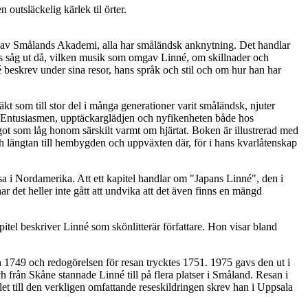
utsläckelig kärlek til örter.
er av Smålands Akademi, alla har småländsk anknytning. Det handlar
s såg ut då, vilken musik som omgav Linné, om skillnader och
eskrev under sina resor, hans språk och stil och om hur han har
äkt som till stor del i många generationer varit småländsk, njuter
t. Entusiasmen, upptäckarglädjen och nyfikenheten både hos
got som låg honom särskilt varmt om hjärtat. Boken är illustrerad med
ch längtan till hembygden och uppväxten där, för i hans kvarlåtenskap
sa i Nordamerika. Att ett kapitel handlar om "Japans Linné", den i
har det heller inte gått att undvika att det även finns en mängd
kapitel beskriver Linné som skönlitterär författare. Hon visar bland
an 1749 och redogörelsen för resan trycktes 1751. 1975 gavs den ut i
ch från Skåne stannade Linné till på flera platser i Småland. Resan i
let till den verkligen omfattande reseskildringen skrev han i Uppsala