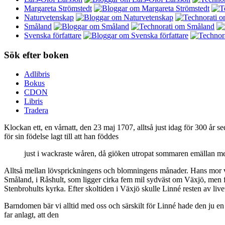
Margareta Strömstedt
Naturvetenskap
Småland
Svenska författare
Sök efter boken
Adlibris
Bokus
CDON
Libris
Tradera
Klockan ett, en vårnatt, den 23 maj 1707, alltså just idag för 300 år s
för sin födelse lagt till att han föddes
just i wackraste wåren, då giöken utropat sommaren emällan me
Alltså mellan lövsprickningens och blomningens månader. Hans mor 
Småland, i Råshult, som ligger cirka fem mil sydväst om Växjö, men fami
Stenbrohults kyrka. Efter skoltiden i Växjö skulle Linné resten av li
Barndomen bär vi alltid med oss och särskilt för Linné hade den ju e
far anlagt, att den