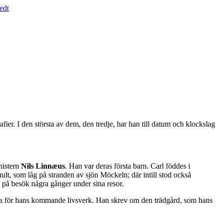
afier. I den största av dem, den tredje, har han till datum och klockslag
nistern
Nils Linnæus
. Han var deras första barn. Carl föddes i
hult, som låg på stranden av sjön Möckeln; där intill stod också
 på besök några gånger under sina resor.
arna för hans kommande livsverk. Han skrev om den trädgård, som hans