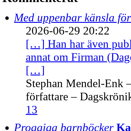
Med uppenbar känsla för
2026-06-29 20:22
[…] Han har även publi
annat om Firman (Dage
[…]
Stephan Mendel-Enk – 
författare – Dagskröni
13
Proggiga barnböcker
Ka