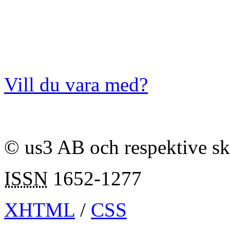
Vill du vara med?
© us3 AB och respektive s
ISSN
1652-1277
XHTML
/
CSS