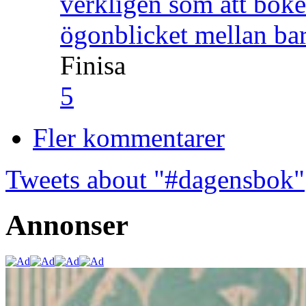
verkligen som att boke
ögonblicket mellan ba
Finisa
5
Fler kommentarer
Tweets about "#dagensbok"
Annonser