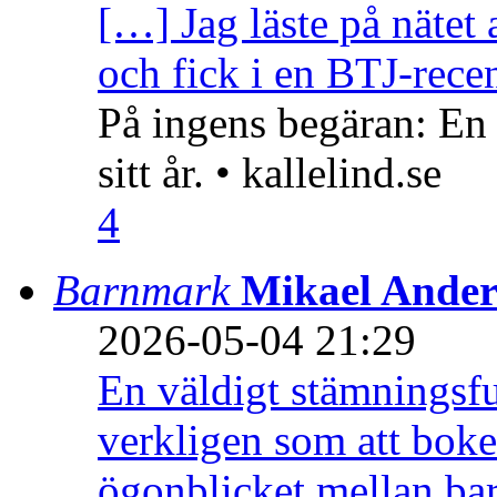
[…] Jag läste på nätet 
och fick i en BTJ-recen
På ingens begäran: En
sitt år. • kallelind.se
4
Barnmark
Mikael Ander
2026-05-04 21:29
En väldigt stämningsfu
verkligen som att boke
ögonblicket mellan ba