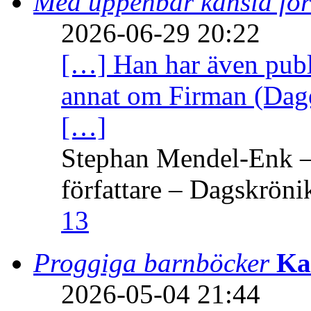
Med uppenbar känsla för
2026-06-29 20:22
[…] Han har även publi
annat om Firman (Dage
[…]
Stephan Mendel-Enk – 
författare – Dagskröni
13
Proggiga barnböcker
Ka
2026-05-04 21:44