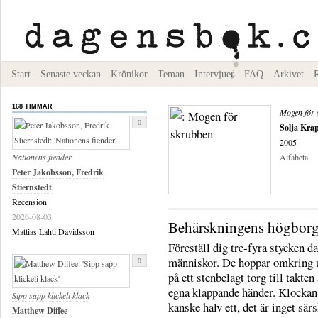
Start
Senaste veckan
Krönikor
Teman
Intervjuer
FAQ
Arkivet
168 TIMMAR
Mogen för 
0
Solja Kra
2005
Nationens fiender
Alfabeta
Peter Jakobsson, Fredrik
Stiernstedt
Recension
2026-08-03
Behärskningens högbor
Mattias Lahti Davidsson
Föreställ dig tre-fyra stycken d
människor. De hoppar omkring 
0
på ett stenbelagt torg till takten
egna klappande händer. Klockan
Sipp sapp klickeli klack
kanske halv ett, det är inget sär
Matthew Diffee