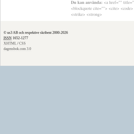
Du kan använda:
<a href="" title=
<blockquote cite=""> <cite> <code>
<strike> <strong>
© us3 AB och respektive skribent 2000-2026
ISSN
1652-1277
XHTML
/
CSS
dagensbok.com 3.0