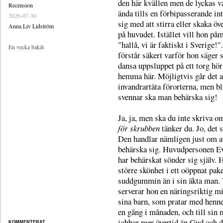
den här kvällen men de lyckas v
Recension
ända tills en förbipasserande in
2026-07-30
sig med att stirra eller skaka öv
Anna Liv Lidström
på huvudet. Istället vill hon påm
"hallå, vi är faktiskt i Sverige!"
En vecka bakåt
förstår säkert varför hon säger s
dansa uppsluppet på ett torg hör
hemma här. Möjligtvis går det a
invandrartäta förorterna, men b
svennar ska man behärska sig!
Ja, ja, men ska du inte skriva 
för skrubben
tänker du. Jo, det s
Den handlar nämligen just om a
behärska sig. Huvudpersonen E
har behärskat sönder sig själv. 
större skönhet i ett oöppnat pak
suddgummin än i sin äkta man. 
serverar hon en näringsriktig mi
sina barn, som pratar med henn
en gång i månaden, och till sin
jobbar mer övertid än Gud och
KOMMENTERAT