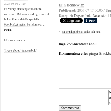
2026-05-04 21:29
Elin Bennewitz
En väldigt stämningsfull och fin
Publicerad:
Upp
2005-07-17 00:00
/
recension. Det känns verkligen som att
Kategori:
Dagens bok
,
Recension
|
boken fångar det där speciella
ögonblicket mellan barndom och ...
Finisa
En snuskgubbe att älska och hata
Fler kommentarer
Inga kommentarer ännu
Tweets about "#dagensbok"
Kommentera eller
pinga (trackb
N
E