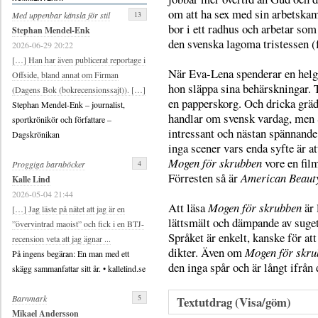
om att ha sex med sin arbetskam
13
Med uppenbar känsla för stil
bor i ett radhus och arbetar som
Stephan Mendel-Enk
den svenska lagoma tristessen (f
2026-06-29 20:22
[…] Han har även publicerat reportage i
När Eva-Lena spenderar en helg
Offside, bland annat om Firman
hon släppa sina behärskningar. T
(Dagens Bok (bokrecensionssajt)). […]
en papperskorg. Och dricka gräd
Stephan Mendel-Enk – journalist,
handlar om svensk vardag, men 
sportkrönikör och författare –
intressant och nästan spännand
Dagskrönikan
inga scener vars enda syfte är a
Mogen för skrubben
vore en film
4
Proggiga barnböcker
Förresten så är
American Beaut
Kalle Lind
2026-05-04 21:44
Att läsa
Mogen för skrubben
är 
[…] Jag läste på nätet att jag är en
lättsmält och dämpande av suge
”övervintrad maoist” och fick i en BTJ-
Språket är enkelt, kanske för att
recension veta att jag ägnar ...
dikter. Även om
Mogen för skru
På ingens begäran: En man med ett
den inga spår och är långt ifrån 
skägg sammanfattar sitt år. • kallelind.se
5
Barnmark
Textutdrag (Visa/göm)
Mikael Andersson