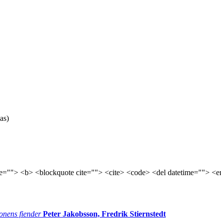
as)
tle=""> <b> <blockquote cite=""> <cite> <code> <del datetime=""> <e
onens fiender
Peter Jakobsson, Fredrik Stiernstedt