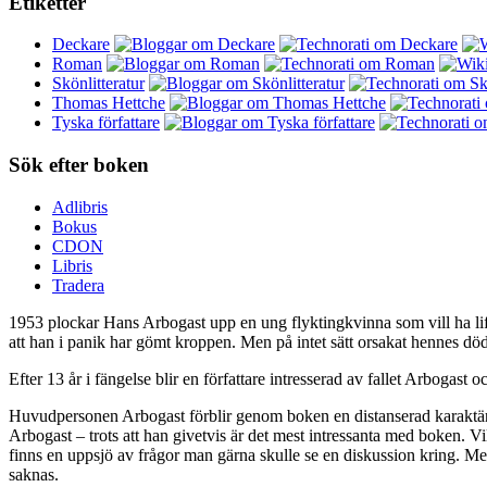
Etiketter
Deckare
Roman
Skönlitteratur
Thomas Hettche
Tyska författare
Sök efter boken
Adlibris
Bokus
CDON
Libris
Tradera
1953 plockar Hans Arbogast upp en ung flyktingkvinna som vill ha lift
att han i panik har gömt kroppen. Men på intet sätt orsakat hennes död
Efter 13 år i fängelse blir en författare intresserad av fallet Arbogast
Huvudpersonen Arbogast förblir genom boken en distanserad karaktär v
Arbogast – trots att han givetvis är det mest intressanta med boken. 
finns en uppsjö av frågor man gärna skulle se en diskussion kring. Men
saknas.