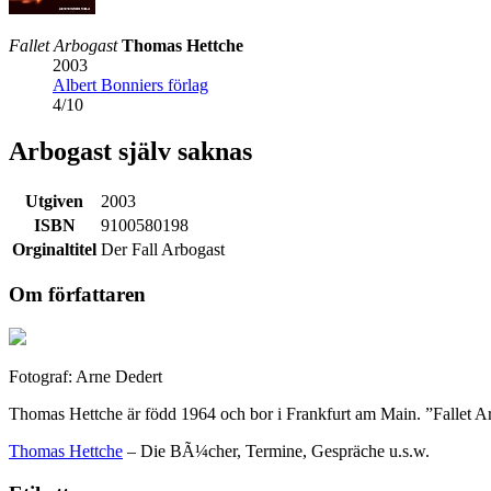
Fallet Arbogast
Thomas Hettche
2003
Albert Bonniers förlag
4
/
10
Arbogast själv saknas
Utgiven
2003
ISBN
9100580198
Orginaltitel
Der Fall Arbogast
Om författaren
Fotograf: Arne Dedert
Thomas Hettche är född 1964 och bor i Frankfurt am Main. ”Fallet Arb
Thomas Hettche
– Die BÃ¼cher, Termine, Gespräche u.s.w.