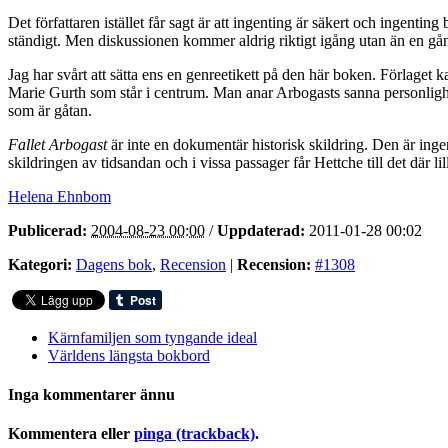
Det författaren istället får sagt är att ingenting är säkert och ingentin
ständigt. Men diskussionen kommer aldrig riktigt igång utan än en gång 
Jag har svårt att sätta ens en genreetikett på den här boken. Förlage
Marie Gurth som står i centrum. Man anar Arbogasts sanna personlighet
som är gåtan.
Fallet Arbogast
är inte en dokumentär historisk skildring. Den är ingen
skildringen av tidsandan och i vissa passager får Hettche till det där lil
Helena Ehnbom
Publicerad:
2004-08-23 00:00
/
Uppdaterad:
2011-01-28 00:02
Kategori:
Dagens bok
,
Recension
|
Recension:
#1308
Kärnfamiljen som tyngande ideal
Världens längsta bokbord
Inga kommentarer ännu
Kommentera eller
pinga (trackback)
.