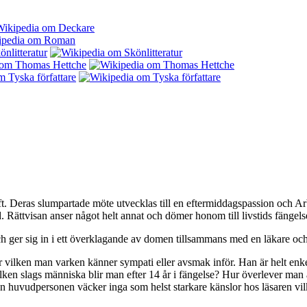
. Deras slumpartade möte utvecklas till en eftermiddagspassion och Arbo
. Rättvisan anser något helt annat och dömer honom till livstids fängels
 och ger sig in i ett överklagande av domen tillsammans med en läkare och
ilken man varken känner sympati eller avsmak inför. Han är helt enkelt
Vilken slags människa blir man efter 14 år i fängelse? Hur överlever m
 huvudpersonen väcker inga som helst starkare känslor hos läsaren vilke