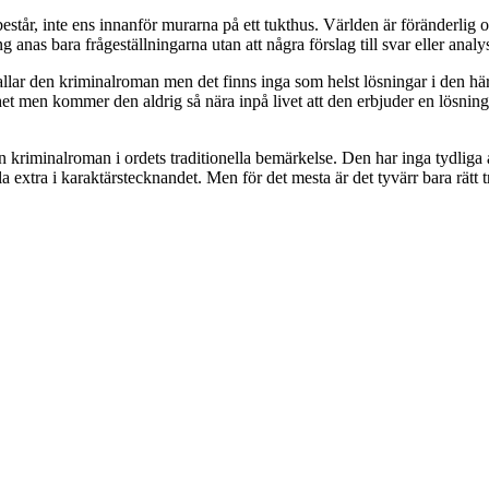
g består, inte ens innanför murarna på ett tukthus. Världen är föränderlig 
anas bara frågeställningarna utan att några förslag till svar eller analy
t kallar den kriminalroman men det finns inga som helst lösningar i den
 men kommer den aldrig så nära inpå livet att den erbjuder en lösning 
 kriminalroman i ordets traditionella bemärkelse. Den har inga tydliga a
la extra i karaktärstecknandet. Men för det mesta är det tyvärr bara rätt tr