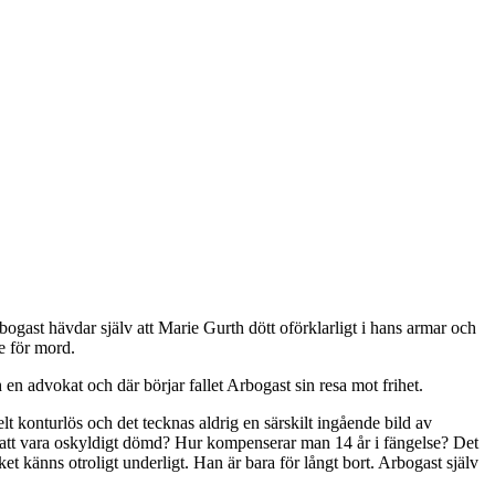
gast hävdar själv att Marie Gurth dött oförklarligt i hans armar och
e för mord.
 en advokat och där börjar fallet Arbogast sin resa mot frihet.
 konturlös och det tecknas aldrig en särskilt ingående bild av
an att vara oskyldigt dömd? Hur kompenserar man 14 år i fängelse? Det
t känns otroligt underligt. Han är bara för långt bort. Arbogast själv