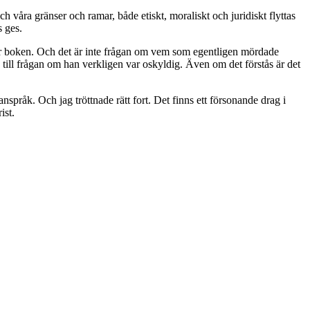
och våra gränser och ramar, både etiskt, moraliskt och juridiskt flyttas
s ges.
 här boken. Och det är inte frågan om vem som egentligen mördade
till frågan om han verkligen var oskyldig. Även om det förstås är det
nspråk. Och jag tröttnade rätt fort. Det finns ett försonande drag i
ist.