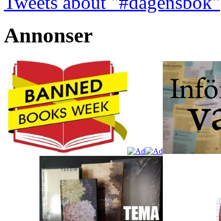
Tweets about "#dagensbok"
Annonser