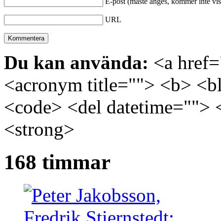
E-post (måste anges, kommer inte vis
URL
Du kan använda:
<a href="
<acronym title=""> <b> <bl
<code> <del datetime=""> 
<strong>
168 timmar