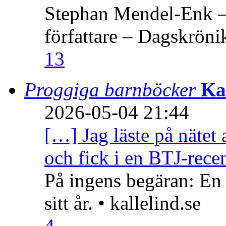
Stephan Mendel-Enk – 
författare – Dagskröni
13
Proggiga barnböcker
Ka
2026-05-04 21:44
[…] Jag läste på nätet 
och fick i en BTJ-recen
På ingens begäran: En
sitt år. • kallelind.se
4