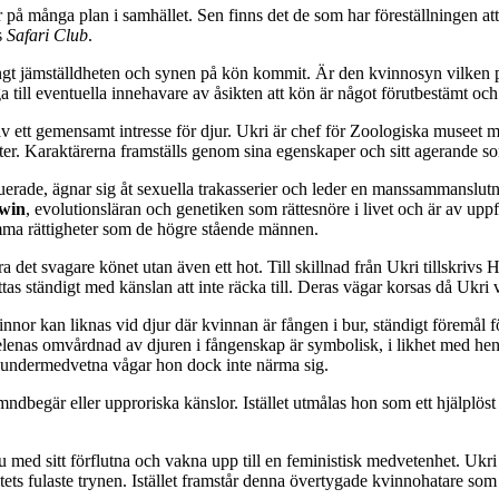
på många plan i samhället. Sen finns det de som har föreställningen att
s
Safari Club
.
gt jämställdheten och synen på kön kommit. Är den kvinnosyn vilken pres
 till eventuella innehavare av åsikten att kön är något förutbestämt och 
ett gemensamt intresse för djur. Ukri är chef för Zoologiska museet m
er. Karaktärerna framställs genom sina egenskaper och sitt agerande so
uerade, ägnar sig åt sexuella trakasserier och leder en manssammanslut
win
, evolutionsläran och genetiken som rättesnöre i livet och är av upp
samma rättigheter som de högre stående männen.
a det svagare könet utan även ett hot. Till skillnad från Ukri tillskrivs
as ständigt med känslan att inte räcka till. Deras vägar korsas då Ukr
nor kan liknas vid djur där kvinnan är fången i bur, ständigt föremå
Helenas omvårdnad av djuren i fångenskap är symbolisk, i likhet med h
 undermedvetna vågar hon dock inte närma sig.
ämndbegär eller upproriska känslor. Istället utmålas hon som ett hjälplöst
 med sitt förflutna och vakna upp till en feministisk medvetenhet. Ukr
rkatets fulaste trynen. Istället framstår denna övertygade kvinnohatare so