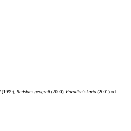
d
(1999),
Rädslans geografi
(2000),
Paradisets karta
(2001) och