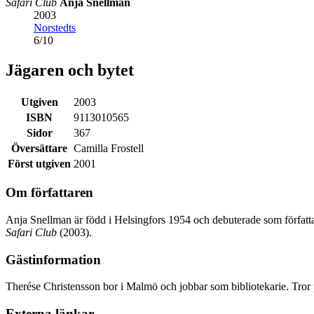
Safari Club
Anja Snellman
2003
Norstedts
6
/
10
Jägaren och bytet
Utgiven
2003
ISBN
9113010565
Sidor
367
Översättare
Camilla Frostell
Först utgiven
2001
Om författaren
Anja Snellman är född i Helsingfors 1954 och debuterade som författa
Safari Club
(2003).
Gästinformation
Therése Christensson bor i Malmö och jobbar som bibliotekarie. Tror p
Externa länkar