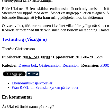
stereotypiska karaktärsteckningar.
Både Ukri och Helena skildras endimensionellt och odynamiskt och för
Snellman vill uppnå med detta. Är det ett stilgrepp eller en svaghet? 
bristande förmåga att lyfta fram mångtydigheten hos karaktärerna?
Oavsett vilket, förlorar romanen i kvalitet vilket blir tydligt när sl
Koskela är förtappad till darwinismen och bortom all räddning. Därför f
Textutdrag (Visa/göm)
Therése Christensson
Publicerad:
2003-12-06 00:00
/
Uppdaterad:
2011-06-29 15:24
Kategori:
Dagens bok
,
Gästrecension
,
Recension
|
Recension:
#100
Ekonomistiskt självförsvar
Från RFSU till Svenska kyrkan på tre rader
En kommentar
Är Ukri ett finskt namn på riktigt?