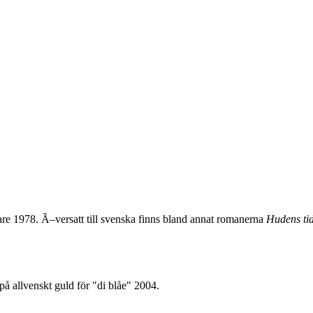
re 1978. Ã–versatt till svenska finns bland annat romanerna
Hudens ti
å allvenskt guld för "di blåe" 2004.