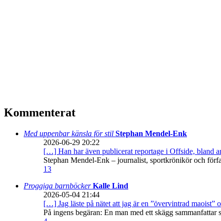
Kommenterat
Med uppenbar känsla för stil
Stephan Mendel-Enk
2026-06-29 20:22
[…] Han har även publicerat reportage i Offside, bland
Stephan Mendel-Enk – journalist, sportkrönikör och förf
13
Proggiga barnböcker
Kalle Lind
2026-05-04 21:44
[…] Jag läste på nätet att jag är en ”övervintrad maoist” o
På ingens begäran: En man med ett skägg sammanfattar sitt