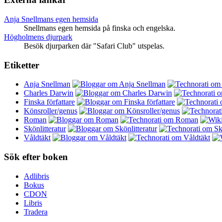
Anja Snellmans egen hemsida
Snellmans egen hemsida på finska och engelska.
Högholmens djurpark
Besök djurparken där "Safari Club" utspelas.
Etiketter
Anja Snellman
Charles Darwin
Finska författare
Könsroller/genus
Roman
Skönlitteratur
Våldtäkt
Sök efter boken
Adlibris
Bokus
CDON
Libris
Tradera