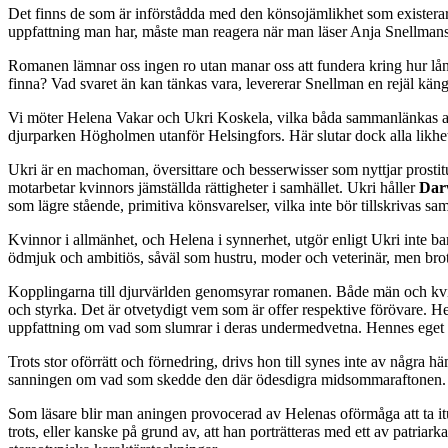
Det finns de som är införstådda med den könsojämlikhet som existerar 
uppfattning man har, måste man reagera när man läser Anja Snellman
Romanen lämnar oss ingen ro utan manar oss att fundera kring hur lån
finna? Vad svaret än kan tänkas vara, levererar Snellman en rejäl känga
Vi möter Helena Vakar och Ukri Koskela, vilka båda sammanlänkas av 
djurparken Högholmen utanför Helsingfors. Här slutar dock alla likhet
Ukri är en machoman, översittare och besserwisser som nyttjar prostit
motarbetar kvinnors jämställda rättigheter i samhället. Ukri håller
Dar
som lägre stående, primitiva könsvarelser, vilka inte bör tillskrivas 
Kvinnor i allmänhet, och Helena i synnerhet, utgör enligt Ukri inte bar
ödmjuk och ambitiös, såväl som hustru, moder och veterinär, men brott
Kopplingarna till djurvärlden genomsyrar romanen. Både män och kvin
och styrka. Det är otvetydigt vem som är offer respektive förövare. 
uppfattning om vad som slumrar i deras undermedvetna. Hennes eget
Trots stor oförrätt och förnedring, drivs hon till synes inte av några h
sanningen om vad som skedde den där ödesdigra midsommaraftonen.
Som läsare blir man aningen provocerad av Helenas oförmåga att ta itu
trots, eller kanske på grund av, att han porträtteras med ett av patria