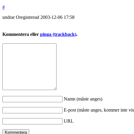
#
undrar
Oregistrerad
2003-12-06
17:58
Kommentera eller
pinga (trackback)
.
Namn (måste anges)
E-post (måste anges, kommer inte vis
URL