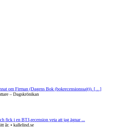
 annat om Firman (Dagens Bok (bokrecensionssajt)). […]
attare – Dagskrönikan
ch fick i en BTJ-recension veta att jag ägnar ...
 år. • kallelind.se