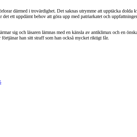
lorar därmed i trovärdighet. Det saknas utrymme att upptäcka dolda kva
Är det ett uppdämt behov att göra upp med patriarkatet och uppfattningen
utet närmar sig och läsaren lämnas med en känsla av antiklimax och en ön
örtjänar han sitt straff som han också mycket riktigt får.
5