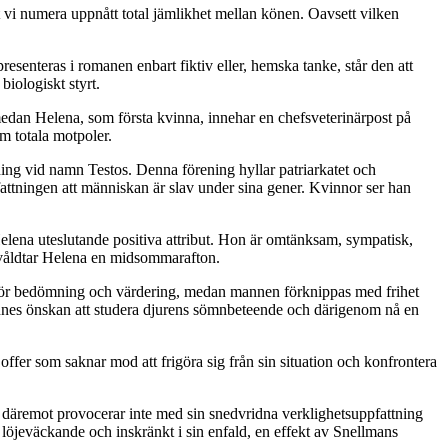
 vi numera uppnått total jämlikhet mellan könen. Oavsett vilken
enteras i romanen enbart fiktiv eller, hemska tanke, står den att
biologiskt styrt.
edan Helena, som första kvinna, innehar en chefsveterinärpost på
m totala motpoler.
ning vid namn Testos. Denna förening hyllar patriarkatet och
fattningen att människan är slav under sina gener. Kvinnor ser han
 Helena uteslutande positiva attribut. Hon är omtänksam, sympatisk,
i våldtar Helena en midsommarafton.
l för bedömning och värdering, medan mannen förknippas med frihet
ennes önskan att studera djurens sömnbeteende och därigenom nå en
 offer som saknar mod att frigöra sig från sin situation och konfrontera
i däremot provocerar inte med sin snedvridna verklighetsuppfattning
m löjeväckande och inskränkt i sin enfald, en effekt av Snellmans