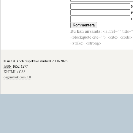
N
E
Du kan använda:
<a href="" title=
<blockquote cite=""> <cite> <code>
<strike> <strong>
© us3 AB och respektive skribent 2000-2026
ISSN
1652-1277
XHTML
/
CSS
dagensbok.com 3.0