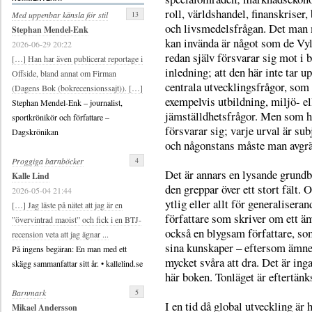
roll, världshandel, finanskriser,
13
Med uppenbar känsla för stil
och livsmedelsfrågan. Det man
Stephan Mendel-Enk
kan invända är något som de Vy
2026-06-29 20:22
redan själv försvarar sig mot i 
[…] Han har även publicerat reportage i
inledning; att den här inte tar up
Offside, bland annat om Firman
centrala utvecklingsfrågor, som
(Dagens Bok (bokrecensionssajt)). […]
exempelvis utbildning, miljö- el
Stephan Mendel-Enk – journalist,
jämställdhetsfrågor. Men som h
sportkrönikör och författare –
försvarar sig; varje urval är sub
Dagskrönikan
och någonstans måste man avgrä
4
Proggiga barnböcker
Det är annars en lysande grund
Kalle Lind
den greppar över ett stort fält. 
2026-05-04 21:44
ytlig eller allt för generalisera
[…] Jag läste på nätet att jag är en
författare som skriver om ett ä
”övervintrad maoist” och fick i en BTJ-
också en blygsam författare, som 
recension veta att jag ägnar ...
sina kunskaper – eftersom ämnet
På ingens begäran: En man med ett
mycket svåra att dra. Det är ing
skägg sammanfattar sitt år. • kallelind.se
här boken. Tonläget är eftertän
5
Barnmark
I en tid då global utveckling är
Mikael Andersson