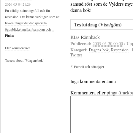
sansad röst som de Vylders myc
2026-05-04 21:29
denna bok!
En väldigt stämningsfull och fin
recension. Det känns verkligen som att
boken fångar det där speciella
Textutdrag (Visa/göm)
ögonblicket mellan barndom och ...
Finisa
Klas Rönnbäck
Publicerad:
Upp
2003-05-30 00:00
/
Fler kommentarer
Kategori:
Dagens bok
,
Recension
|
Twitter
Tweets about "#dagensbok"
Fotboll och söta tjejer
Inga kommentarer ännu
Kommentera eller
pinga (trackb