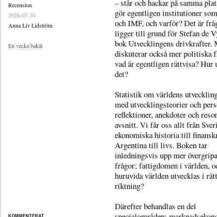
– står och hackar på samma pla
Recension
gör egentligen institutioner 
2026-07-30
och IMF, och varför? Det är fr
Anna Liv Lidström
ligger till grund för Stefan de V
bok Utvecklingens drivkrafter.
En vecka bakåt
diskuterar också mer politiska f
vad är egentligen rättvisa? Hur 
det?
Statistik om världens utvecklin
med utvecklingsteorier och pers
reflektioner, anekdoter och reso
avsnitt. Vi får oss allt från Sver
ekonomiska historia till finansk
Argentina till livs. Boken tar
inledningsvis upp mer övergrip
frågor; fattigdomen i världen, o
huruvida världen utvecklas i rätt
riktning?
Därefter behandlas en del
specialområden; marknadsekon
KOMMENTERAT