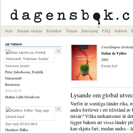
Start
Senaste veckan
Krönikor
Teman
Intervjuer
FAQ
Arkivet
168 TIMMAR
Utvecklingens drivkraf
0
Stefan de Vylder
2002
Nationens fiender
Forum Syd
Peter Jakobsson, Fredrik
Stiernstedt
Recension
2026-08-03
Lysande om global utvec
Mattias Lahti Davidsson
Varför är somliga länder rika, 
andra fortlever i ett tillstånd av
0
misär? Vilka mekanismer är de
ligger bakom att vissa länder pl
Sipp sapp klickeli klack
kan skjuta fart, medan andra – år
Matthew Diffee