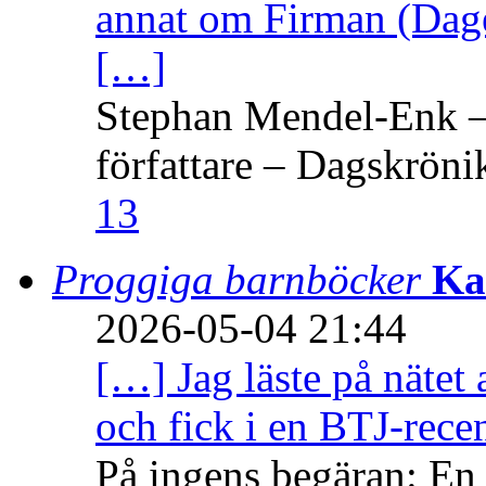
annat om Firman (Dage
[…]
Stephan Mendel-Enk – 
författare – Dagskröni
13
Proggiga barnböcker
Ka
2026-05-04 21:44
[…] Jag läste på nätet 
och fick i en BTJ-recen
På ingens begäran: En