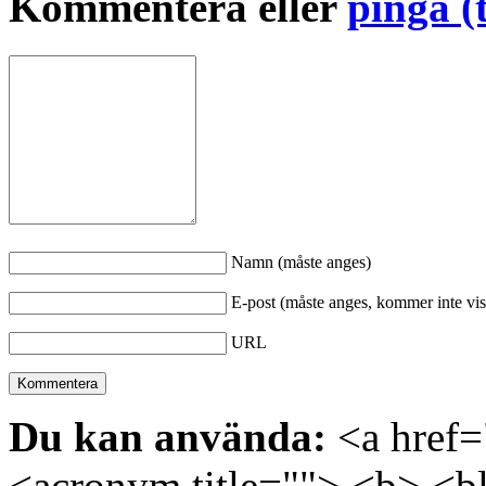
Kommentera eller
pinga (
Namn (måste anges)
E-post (måste anges, kommer inte vis
URL
Du kan använda:
<a href="
<acronym title=""> <b> <bl